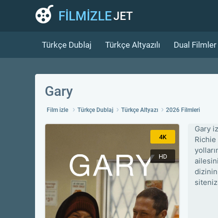
FİLMİZLE
JET
Türkçe Dublaj
Türkçe Altyazılı
Dual Filmler
Gary
Film izle
Türkçe Dublaj
Türkçe Altyazı
2026 Filmleri
Gary i
4K
Richie
yolları
HD
ailesin
dizini
siteni