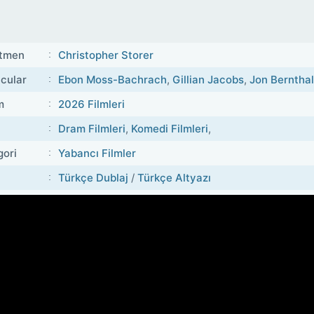
tmen
Christopher Storer
cular
Ebon Moss-Bachrach
,
Gillian Jacobs
,
Jon Bernthal
m
2026 Filmleri
Dram Filmleri
,
Komedi Filmleri
,
gori
Yabancı Filmler
Türkçe Dublaj
/
Türkçe Altyazı