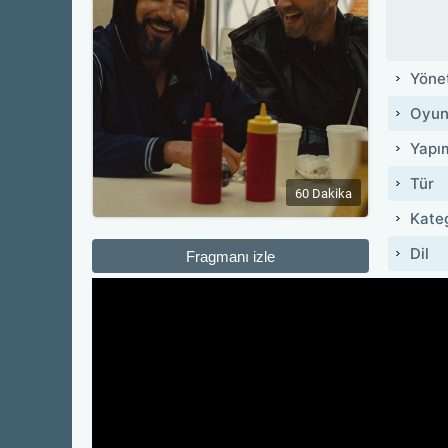
Yöne
Oyun
Yapı
Tür
60 Dakika
Kate
Dil
Fragmanı izle