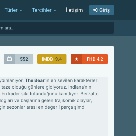
Türler
Tercihler
İletişim
Giriş
★
552
IMDB
9.4
FHD
4.2
dınlanıyor.
The Bear
'in en sevilen karakterleri
 taze olduğu günlere gidiyoruz. Indiana’nın
n bu kadar sıkı tutunduğunu kanıtlıyor. Berzatto
ogları ve başlarına gelen trajikomik olaylar,
in sezonlar arası en değerli parça şimdi