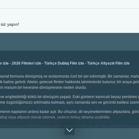
siz yapın!
m izle
-
2026 Filmleri izle
-
Türkçe Dublaj Film izle
-
Türkçe Altyazılı Film izle
bir sanat formuna dönüşmüş ve anılarımızda özel bir yer edinmiştir. Bir zamanlar, ma
k haline gelirdi. Aileler, gelecek filmler hakkında tahminlerde bulunur, bir araya gel
emenin masum bir hevesine dönüşmesine neden olurdu.
ve erişilebilirliği köklü bir dönüşüm yaşadı. Eski günlerin karıncalı beyaz perdeleri 
 seçme özgürlüğümüzü artırmakla kalmadı, aynı zamanda ses ve görüntü kalitesi üzerin
 izlemenin kapılarını ardına kadar açtı. Bu cihazlar, dil seçeneklerinden altyazılara, g
dublaj veya altyazılı olarak izlemek, sadece birkaç tıklama uzaklıkta.
i tür filmleri izleyeceğimize karar verme özgürlüğümüz de var. Film sektörünün ve inter
çin animasyonlar, gençler için aksiyon dolu sahneler, yetişkinler için bilim kurgu v