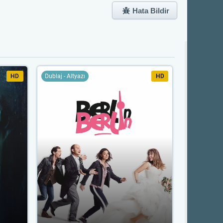
Hata Bildir
HD
Dublaj - Altyazı
HD