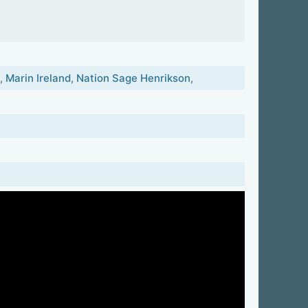
,
Marin Ireland
,
Nation Sage Henrikson
,