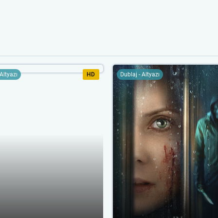
 Altyazı
HD
Dublaj - Altyazı