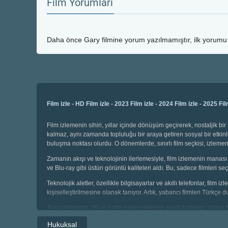
Film Yorumları
Daha önce
Gary
filmine yorum yazılmamıştır, ilk yorumu 
Film izle
-
HD Film izle
-
2023 Film izle
-
2024 Film izle
-
2025 Fil
Film izlemenin sihiri, yıllar içinde dönüşüm geçirerek, nostaljik 
kalmaz, aynı zamanda topluluğu bir araya getiren sosyal bir etkinli
buluşma noktası olurdu. O dönemlerde, sınırlı film seçkisi, izl
Zamanın akışı ve teknolojinin ilerlemesiyle, film izlemenin manası 
ve Blu-ray gibi üstün görüntü kaliteleri aldı. Bu, sadece filmleri
Teknolojik aletler, özellikle bilgisayarlar ve akıllı telefonlar, film
kişiselleştirilmesine olanak tanıyor. Artık, yabancı filmleri Türkçe 
Ayrıcalıklarımız, dil ve kalite seçenekleriyle sınırlı kalmıyor; hang
seçebiliyor, geniş kategoriler arasında gezinebiliyoruz. Çocuklar i
Hukuksal
sahibiz.