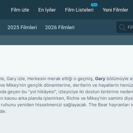
Film izle
En İyiler
Film Listeleri
Yeni Filmler
2025 Filmleri
2026 Filmleri
zle, Gary izle, Herkesin merak ettiği o geçmiş,
Gary
bölümüyle ay
 ve Mikey'nin gençlik dönemlerine, dertlerin ve hayallerin henüz
nda geçen bu "yol hikâyesi", izleyiciye iki dostun birbirine nede
in kaosu arka planda işlenirken, Richie ve Mikey'nin samimi diyal
n ruhunu yeniden hissetmenizi sağlayacak. The Bear hayranları iç
zde.