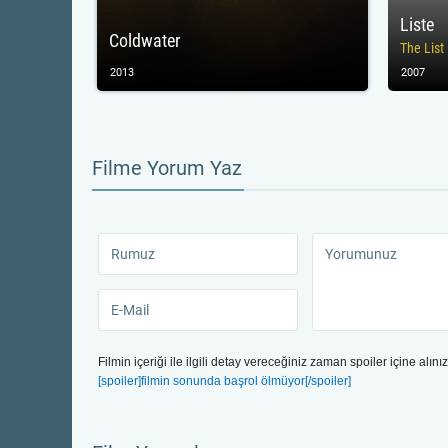
Liste
Coldwater
The List
2013
2007
Filme Yorum Yaz
Filmin içeriği ile ilgili detay vereceğiniz zaman spoiler içine alınız
[spoiler]filmin sonunda başrol ölmüyor[/spoiler]