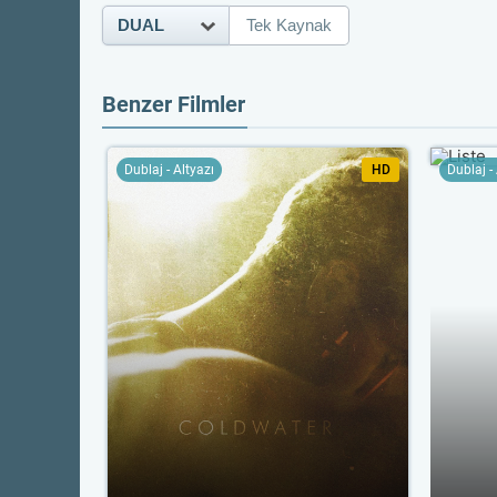
DUAL
Tek Kaynak
Benzer Filmler
Dublaj - Altyazı
HD
Dublaj -