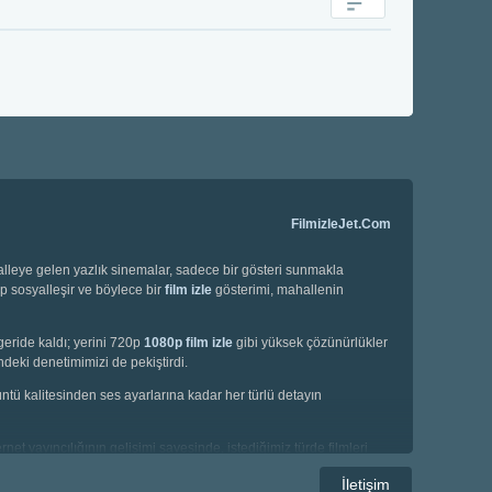
FilmizleJet.Com
halleye gelen yazlık sinemalar, sadece bir gösteri sunmakla
ip sosyalleşir ve böylece bir
film izle
gösterimi, mahallenin
geride kaldı; yerini 720p
1080p film izle
gibi yüksek çözünürlükler
deki denetimimizi de pekiştirdi.
örüntü kalitesinden ses ayarlarına kadar her türlü detayın
net yayıncılığının gelişimi sayesinde, istediğimiz türde filmleri
e korku filmleri gibi geniş bir yelpazede seçim yapma imkanına
İletişim