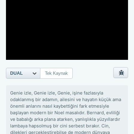
DUAL
Tek Kaynak
Genie izle, Genie izle, Genie, işine fazlasıyla
odaklanmış bir adamın, ailesini ve hayatın küçük ama
önemli anlarını nasıl kaybettiğini fark etmesiyle
başlayan modern bir Noel masalıdır. Bernard, evliliği
ve babalığı arka plana atarken, yanlışlıkla yüzyıllardır
lambaya hapsolmuş bir cini serbest bırakır. Cin,
dilekleri gerçekleştirebilse de modern dünyaya