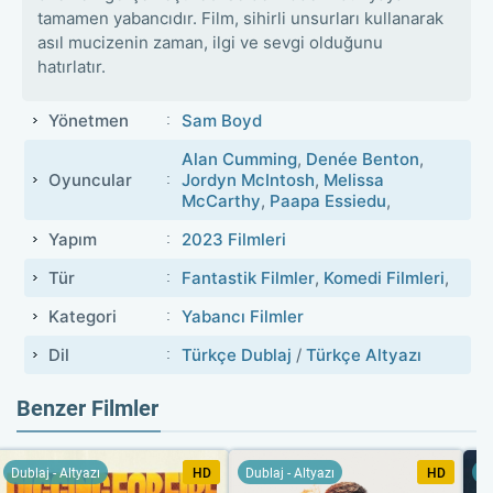
tamamen yabancıdır. Film, sihirli unsurları kullanarak
asıl mucizenin zaman, ilgi ve sevgi olduğunu
hatırlatır.
Yönetmen
Sam Boyd
Alan Cumming
,
Denée Benton
,
Oyuncular
Jordyn McIntosh
,
Melissa
McCarthy
,
Paapa Essiedu
,
Yapım
2023 Filmleri
Tür
Fantastik Filmler
,
Komedi Filmleri
,
Kategori
Yabancı Filmler
Dil
Türkçe Dublaj
/
Türkçe Altyazı
Benzer Filmler
Dublaj - Altyazı
HD
Dublaj - Altyazı
HD
Du