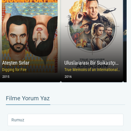
Ateşten Sırlar
Uluslararası Bir Suikastçının Gerçek Anıları
Ru
Digging for Fire
True Memoirs of an International Assassin
2015
2016
20
Filme Yorum Yaz