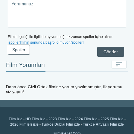
Filmin içeriği ile ilgili detay vereceğiniz zaman spoiler içine alınız.
[spoiler]filmin sonunda başrol ölmüyor[/spoiler]
Spoiler
Gönder
Film Yorumları
Daha önce
Gizli Ortak
filmine yorum yazılmamıştır, ilk yorumu
siz yapın!
Film izle
-
HD Film izle
-
2023 Film izle
-
2024 Film izle
-
2025 Film izle
-
2026 Filmleri izle
-
Türkçe Dublaj Film izle
-
Türkçe Altyazılı Film izle
FilmizleJet.Com