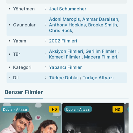
Yönetmen
Joel Schumacher
Adoni Maropis
,
Ammar Daraiseh
,
Oyuncular
Anthony Hopkins
,
Brooke Smith
,
Chris Rock
,
Yapım
2002 Filmleri
Aksiyon Filmleri
,
Gerilim Filmleri
,
Tür
Komedi Filmleri
,
Macera Filmleri
,
Kategori
Yabancı Filmler
Dil
Türkçe Dublaj
/
Türkçe Altyazı
Benzer Filmler
Dublaj - Altyazı
HD
Dublaj - Altyazı
HD
Du