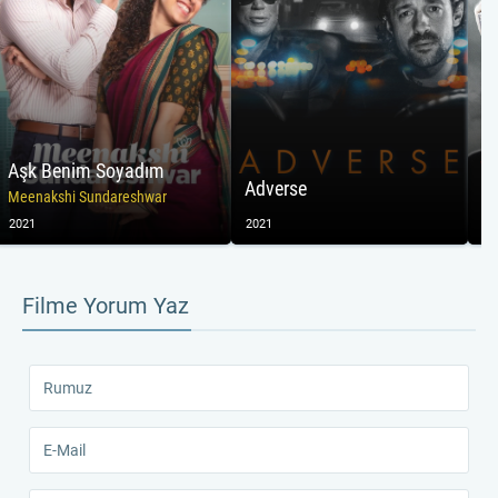
Aşk Benim Soyadım
Adverse
T
Meenakshi Sundareshwar
2021
2021
20
Filme Yorum Yaz