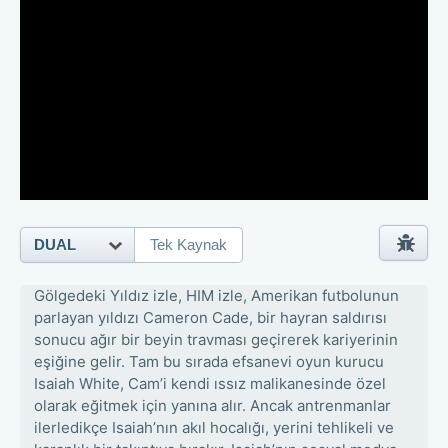
DUAL
Tek Kaynak
Gölgedeki Yıldız izle, HIM izle, Amerikan futbolunun
parlayan yıldızı Cameron Cade, bir hayran saldırısı
sonucu ağır bir beyin travması geçirerek kariyerinin
eşiğine gelir. Tam bu sırada efsanevi oyun kurucu
Isaiah White, Cam’i kendi ıssız malikanesinde özel
olarak eğitmek için yanına alır. Ancak antrenmanlar
ilerledikçe Isaiah’nın akıl hocalığı, yerini tehlikeli ve