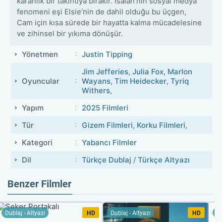
karanlık bir takıntıya bırakır. Isaiah’nın sosyal medya
fenomeni eşi Elsie’nin de dahil olduğu bu üçgen,
Cam için kısa sürede bir hayatta kalma mücadelesine
ve zihinsel bir yıkıma dönüşür.
Yönetmen
Justin Tipping
Jim Jefferies
,
Julia Fox
,
Marlon
Oyuncular
Wayans
,
Tim Heidecker
,
Tyriq
Withers
,
Yapım
2025 Filmleri
Tür
Gizem Filmleri
,
Korku Filmleri
,
Kategori
Yabancı Filmler
Dil
Türkçe Dublaj
/
Türkçe Altyazı
Benzer Filmler
Dublaj - Altyazı
HD
Dublaj - Altyazı
HD
Du