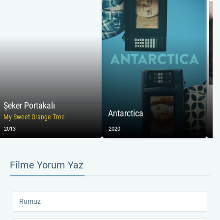
Şeker Portakalı
Aş
Antarctica
My Sweet Orange Tree
Lu
2013
2020
20
Filme Yorum Yaz