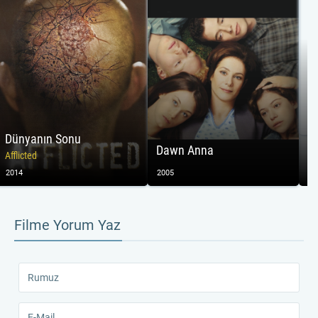
Dünyanın Sonu
Ku
Dawn Anna
Afflicted
Th
2014
2005
20
Filme Yorum Yaz