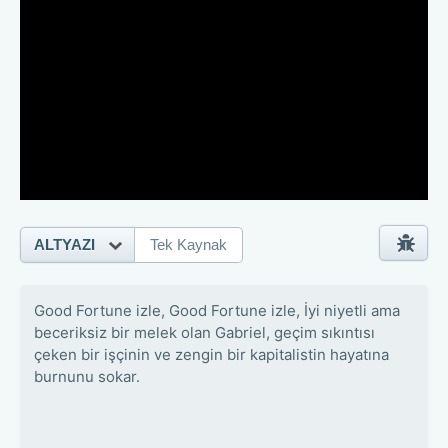
ALTYAZI
Tek Kaynak
Good Fortune izle, Good Fortune izle, İyi niyetli ama
beceriksiz bir melek olan Gabriel, geçim sıkıntısı
çeken bir işçinin ve zengin bir kapitalistin hayatına
burnunu sokar.