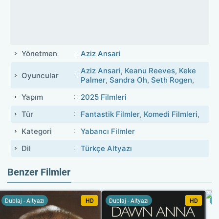
Yönetmen
Aziz Ansari
Aziz Ansari
,
Keanu Reeves
,
Keke
Oyuncular
Palmer
,
Sandra Oh
,
Seth Rogen
,
Yapım
2025 Filmleri
Tür
Fantastik Filmler
,
Komedi Filmleri
,
Kategori
Yabancı Filmler
Dil
Türkçe Altyazı
Benzer Filmler
Dublaj - Altyazı
HD
Dublaj - Altyazı
HD
Du