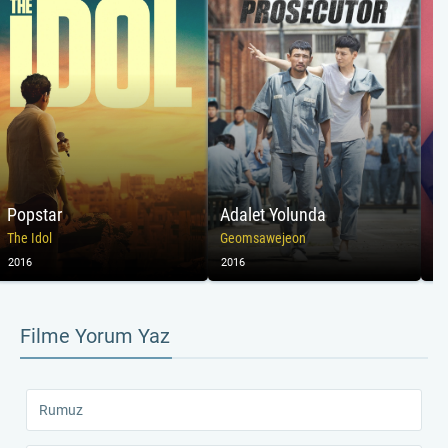
Popstar
Adalet Yolunda
B
The Idol
Geomsawejeon
2016
2016
20
Filme Yorum Yaz