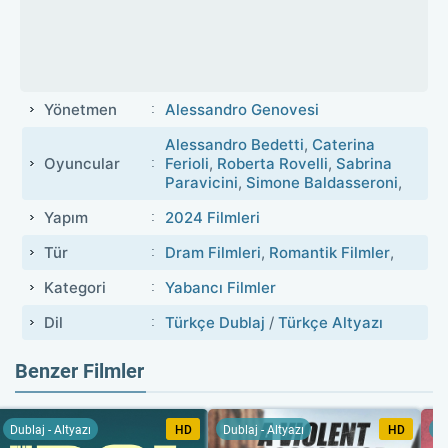
Yönetmen
Alessandro Genovesi
Alessandro Bedetti
,
Caterina
Oyuncular
Ferioli
,
Roberta Rovelli
,
Sabrina
Paravicini
,
Simone Baldasseroni
,
Yapım
2024 Filmleri
Tür
Dram Filmleri
,
Romantik Filmler
,
Kategori
Yabancı Filmler
Dil
Türkçe Dublaj
/
Türkçe Altyazı
Benzer Filmler
Dublaj - Altyazı
HD
Dublaj - Altyazı
HD
Du