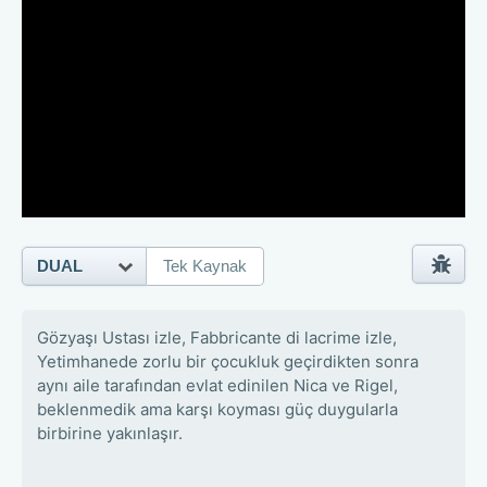
DUAL
Tek Kaynak
Gözyaşı Ustası izle, Fabbricante di lacrime izle,
Yetimhanede zorlu bir çocukluk geçirdikten sonra
aynı aile tarafından evlat edinilen Nica ve Rigel,
beklenmedik ama karşı koyması güç duygularla
birbirine yakınlaşır.