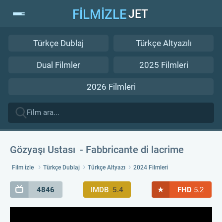
FİLMİZLE
JET
Türkçe Dublaj
Türkçe Altyazılı
Dual Filmler
2025 Filmleri
2026 Filmleri
Gözyaşı Ustası
Fabbricante di lacrime
Film izle
Türkçe Dublaj
Türkçe Altyazı
2024 Filmleri
★
4846
IMDB
5.4
FHD
5.2