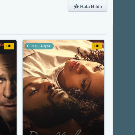
Hata Bildir
HD
Dublaj - Altyazı
HD