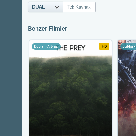
DUAL
Tek Kaynak
Benzer Filmler
Dublaj - Altyazı
HD
Dublaj -