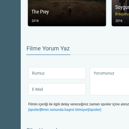
Soygu
The Prey
Braqueu
2018
2016
Filme Yorum Yaz
Filmin içeriği ile ilgili detay vereceğiniz zaman spoiler içine alınız
[spoiler]filmin sonunda başrol ölmüyor[/spoiler]