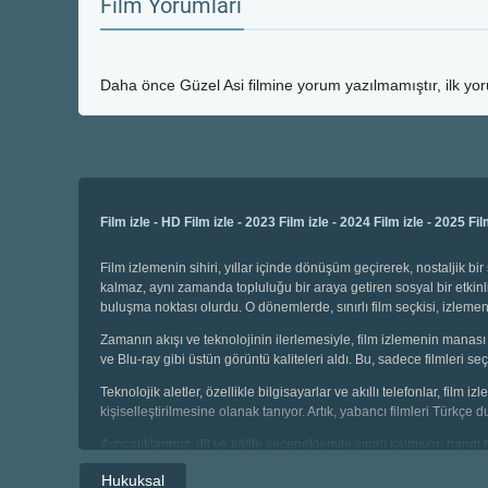
Film Yorumları
Daha önce
Güzel Asi
filmine yorum yazılmamıştır, ilk yo
Film izle
-
HD Film izle
-
2023 Film izle
-
2024 Film izle
-
2025 Fil
Film izlemenin sihiri, yıllar içinde dönüşüm geçirerek, nostaljik 
kalmaz, aynı zamanda topluluğu bir araya getiren sosyal bir etkinli
buluşma noktası olurdu. O dönemlerde, sınırlı film seçkisi, izl
Zamanın akışı ve teknolojinin ilerlemesiyle, film izlemenin manası 
ve Blu-ray gibi üstün görüntü kaliteleri aldı. Bu, sadece filmleri
Teknolojik aletler, özellikle bilgisayarlar ve akıllı telefonlar, film
kişiselleştirilmesine olanak tanıyor. Artık, yabancı filmleri Türkçe 
Ayrıcalıklarımız, dil ve kalite seçenekleriyle sınırlı kalmıyor; hang
seçebiliyor, geniş kategoriler arasında gezinebiliyoruz. Çocuklar i
Hukuksal
sahibiz.