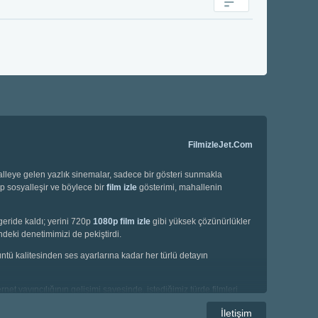
FilmizleJet.Com
halleye gelen yazlık sinemalar, sadece bir gösteri sunmakla
ip sosyalleşir ve böylece bir
film izle
gösterimi, mahallenin
geride kaldı; yerini 720p
1080p film izle
gibi yüksek çözünürlükler
deki denetimimizi de pekiştirdi.
örüntü kalitesinden ses ayarlarına kadar her türlü detayın
net yayıncılığının gelişimi sayesinde, istediğimiz türde filmleri
e korku filmleri gibi geniş bir yelpazede seçim yapma imkanına
İletişim