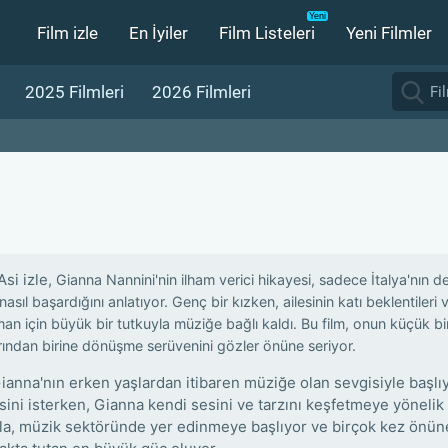
Film izle
En İyiler
Film Listeleri
Yeni Filmler
2025 Filmleri
2026 Filmleri
Asi izle,
Gianna Nannini'nin ilham verici hikayesi, sadece İtalya'nın d
nasıl başardığını anlatıyor. Genç bir kızken, ailesinin katı beklentiler
an için büyük bir tutkuyla müziğe bağlı kaldı. Bu film, onun küçük b
arından birine dönüşme serüvenini gözler önüne seriyor.
Gianna'nın erken yaşlardan itibaren müziğe olan sevgisiyle başlıy
ini isterken, Gianna kendi sesini ve tarzını keşfetmeye yönelik i
a, müzik sektöründe yer edinmeye başlıyor ve birçok kez önüne ç