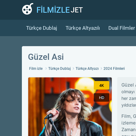
FİLMİZLE
JET
Türkçe Dublaj
Türkçe Altyazılı
Dual Filmler
Güzel Asi
Film izle
Türkçe Dublaj
Türkçe Altyazı
2024 Filmleri
Güzel 
4K
olmayı 
HD
her zam
yıldızl
Film, 
izlemes
Zamanl