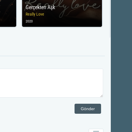
Gerçekten Aşk
Really Love
2020
Gönder