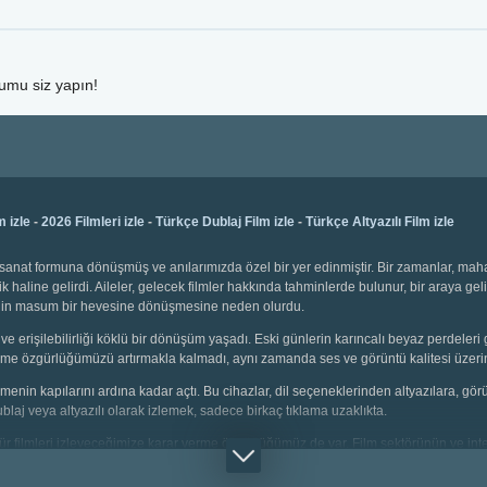
rumu siz yapın!
m izle
-
2026 Filmleri izle
-
Türkçe Dublaj Film izle
-
Türkçe Altyazılı Film izle
bir sanat formuna dönüşmüş ve anılarımızda özel bir yer edinmiştir. Bir zamanlar, ma
k haline gelirdi. Aileler, gelecek filmler hakkında tahminlerde bulunur, bir araya gel
emenin masum bir hevesine dönüşmesine neden olurdu.
ve erişilebilirliği köklü bir dönüşüm yaşadı. Eski günlerin karıncalı beyaz perdeleri 
 seçme özgürlüğümüzü artırmakla kalmadı, aynı zamanda ses ve görüntü kalitesi üzerin
 izlemenin kapılarını ardına kadar açtı. Bu cihazlar, dil seçeneklerinden altyazılara, g
dublaj veya altyazılı olarak izlemek, sadece birkaç tıklama uzaklıkta.
i tür filmleri izleyeceğimize karar verme özgürlüğümüz de var. Film sektörünün ve inter
çin animasyonlar, gençler için aksiyon dolu sahneler, yetişkinler için bilim kurgu v