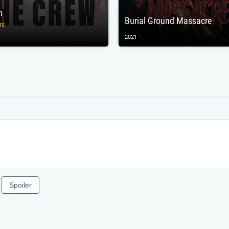
n
Burial Ground Massacre
rs
2021
Spoiler
.