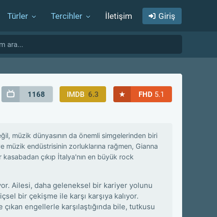
Türler
Tercihler
İletişim
Giriş
★
1168
IMDB
6.3
FHD
5.1
eğil, müzik dünyasının da önemli simgelerinden biri
i ve müzik endüstrisinin zorluklarına rağmen, Gianna
ir kasabadan çıkıp İtalya'nın en büyük rock
or. Ailesi, daha geleneksel bir kariyer yolunu
çsel bir çekişme ile karşı karşıya kalıyor.
ıkan engellerle karşılaştığında bile, tutkusu