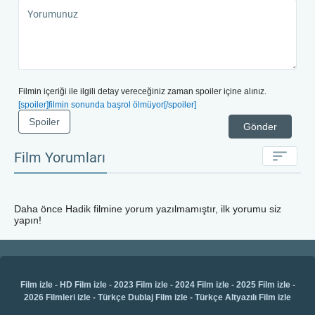
işlendiği bir film arıyorsanız, bu film tam size göre.
Full HD görüntü kalitesiyle film izleme keyfinizi bir
üst seviyeye çıkartabilirsiniz. Bu nefes kesen yapım,
sizi bir zaman yolculuğuna çıkaracak ve Hadik'ın
yaşamı boyunca kendi gözlerinizle görebilmenizi
sağlayacaktır.
Filmin içeriği ile ilgili detay vereceğiniz zaman spoiler içine alınız.
[spoiler]filmin sonunda başrol ölmüyor[/spoiler]
Spoiler
Gönder
Film Yorumları
Daha önce
Hadik
filmine yorum yazılmamıştır, ilk yorumu siz
yapın!
Film izle
-
HD Film izle
-
2023 Film izle
-
2024 Film izle
-
2025 Film izle
-
2026 Filmleri izle
-
Türkçe Dublaj Film izle
-
Türkçe Altyazılı Film izle