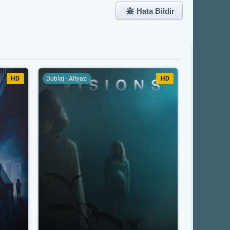
Hata Bildir
HD
Dublaj - Altyazı
HD