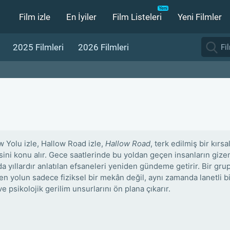
Film izle
En İyiler
Film Listeleri
Yeni Filmler
2025 Filmleri
2026 Filmleri
w Yolu izle, Hallow Road izle,
Hallow Road
, terk edilmiş bir kırs
sini konu alır. Gece saatlerinde bu yoldan geçen insanların gize
a yıllardır anlatılan efsaneleri yeniden gündeme getirir. Bir grup
en yolun sadece fiziksel bir mekân değil, aynı zamanda lanetli bi
e psikolojik gerilim unsurlarını ön plana çıkarır.