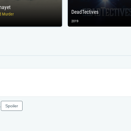
nayet
DeadTectives
d Murder
2019
Spoiler
.