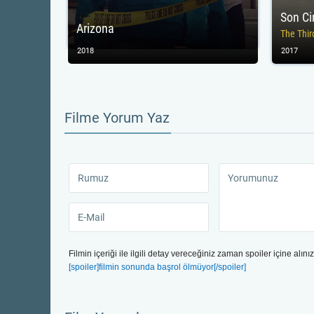
Son Ci
Arizona
The Thir
2018
2017
Filme Yorum Yaz
Filmin içeriği ile ilgili detay vereceğiniz zaman spoiler içine alınız
[spoiler]filmin sonunda başrol ölmüyor[/spoiler]