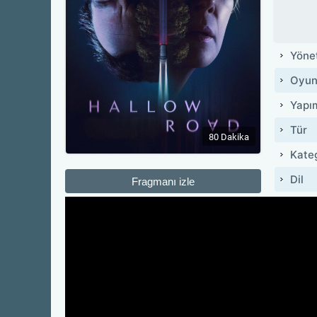
Yöne
Oyun
Yapı
Tür
80 Dakika
Kate
Dil
Fragmanı izle