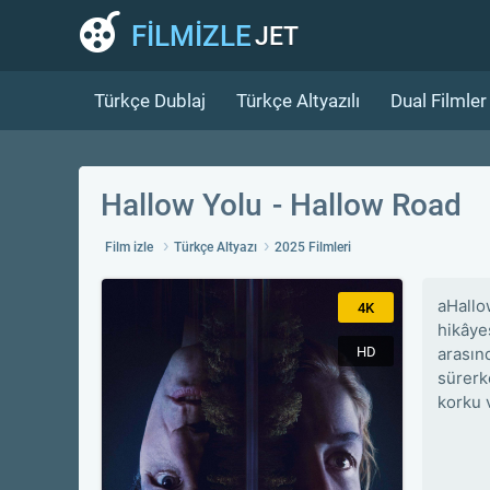
FİLMİZLE
JET
Türkçe Dublaj
Türkçe Altyazılı
Dual Filmler
Hallow Yolu
Hallow Road
Film izle
Türkçe Altyazı
2025 Filmleri
aHallo
4K
hikâye
HD
arasınd
sürerk
korku v