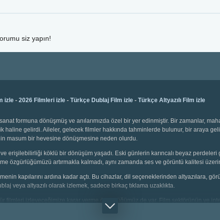
yorumu siz yapın!
m izle
-
2026 Filmleri izle
-
Türkçe Dublaj Film izle
-
Türkçe Altyazılı Film izle
bir sanat formuna dönüşmüş ve anılarımızda özel bir yer edinmiştir. Bir zamanlar, ma
k haline gelirdi. Aileler, gelecek filmler hakkında tahminlerde bulunur, bir araya gel
emenin masum bir hevesine dönüşmesine neden olurdu.
ve erişilebilirliği köklü bir dönüşüm yaşadı. Eski günlerin karıncalı beyaz perdeleri 
 seçme özgürlüğümüzü artırmakla kalmadı, aynı zamanda ses ve görüntü kalitesi üzerin
 izlemenin kapılarını ardına kadar açtı. Bu cihazlar, dil seçeneklerinden altyazılara, g
dublaj veya altyazılı olarak izlemek, sadece birkaç tıklama uzaklıkta.
i tür filmleri izleyeceğimize karar verme özgürlüğümüz de var. Film sektörünün ve inter
çin animasyonlar, gençler için aksiyon dolu sahneler, yetişkinler için bilim kurgu v