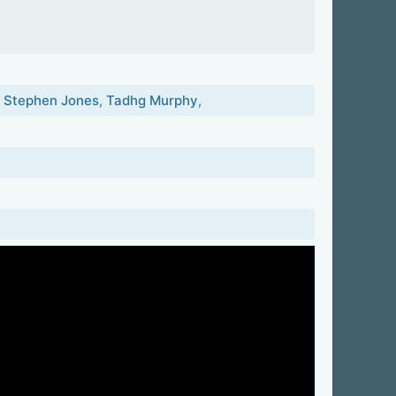
,
Stephen Jones
,
Tadhg Murphy
,