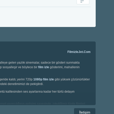
FilmizleJet.Com
halleye gelen yazlık sinemalar, sadece bir gösteri sunmakla
ip sosyalleşir ve böylece bir
film izle
gösterimi, mahallenin
geride kaldı; yerini 720p
1080p film izle
gibi yüksek çözünürlükler
deki denetimimizi de pekiştirdi.
örüntü kalitesinden ses ayarlarına kadar her türlü detayın
net yayıncılığının gelişimi sayesinde, istediğimiz türde filmleri
e korku filmleri gibi geniş bir yelpazede seçim yapma imkanına
İletişim