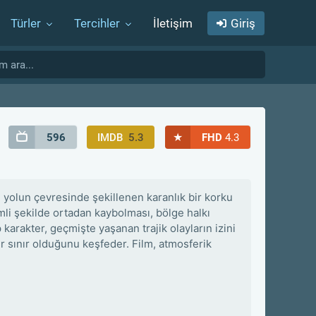
Türler
Tercihler
İletişim
Giriş
★
596
IMDB
5.3
FHD
4.3
al yolun çevresinde şekillenen karanlık bir korku
mli şekilde ortadan kaybolması, bölge halkı
 karakter, geçmişte yaşanan trajik olayların izini
r sınır olduğunu keşfeder. Film, atmosferik