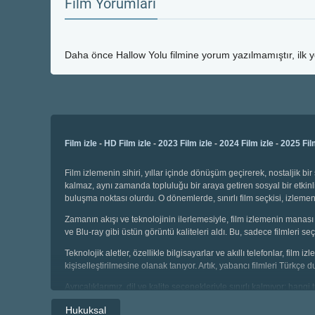
Film Yorumları
Daha önce
Hallow Yolu
filmine yorum yazılmamıştır, ilk 
Film izle
-
HD Film izle
-
2023 Film izle
-
2024 Film izle
-
2025 Fil
Film izlemenin sihiri, yıllar içinde dönüşüm geçirerek, nostaljik 
kalmaz, aynı zamanda topluluğu bir araya getiren sosyal bir etkinli
buluşma noktası olurdu. O dönemlerde, sınırlı film seçkisi, izl
Zamanın akışı ve teknolojinin ilerlemesiyle, film izlemenin manası 
ve Blu-ray gibi üstün görüntü kaliteleri aldı. Bu, sadece filmleri
Teknolojik aletler, özellikle bilgisayarlar ve akıllı telefonlar, film
kişiselleştirilmesine olanak tanıyor. Artık, yabancı filmleri Türkçe 
Ayrıcalıklarımız, dil ve kalite seçenekleriyle sınırlı kalmıyor; hang
seçebiliyor, geniş kategoriler arasında gezinebiliyoruz. Çocuklar i
Hukuksal
sahibiz.