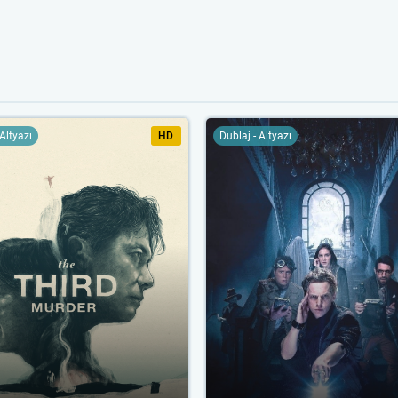
 Altyazı
HD
Dublaj - Altyazı