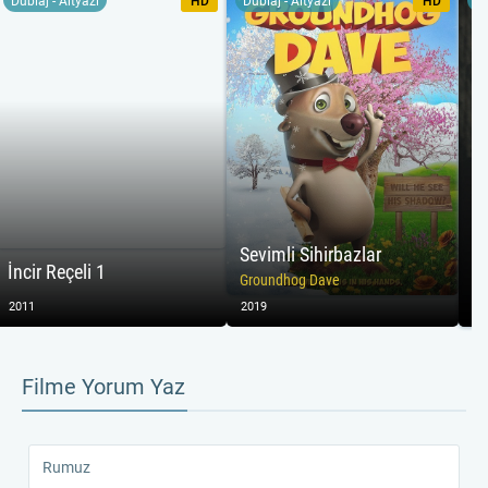
Dublaj - Altyazı
HD
Dublaj - Altyazı
HD
Du
Bakalım Hanna babasının yarım kalan işini aman
vermeyen ajan Marissa Wiegler’a yakalanmadan
tamamlayabilecek mi?
Sevimli Sihirbazlar
İncir Reçeli 1
Si
Groundhog Dave
2011
2019
20
Filme Yorum Yaz