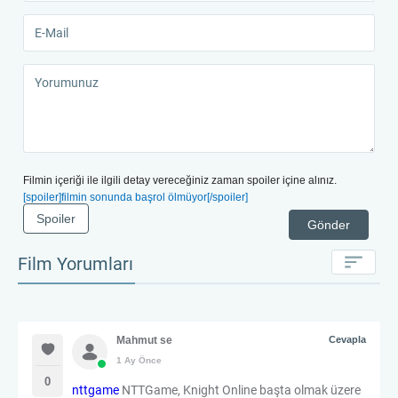
Filmin içeriği ile ilgili detay vereceğiniz zaman spoiler içine alınız.
[spoiler]filmin sonunda başrol ölmüyor[/spoiler]
Spoiler
Gönder
Film Yorumları
Mahmut se
Cevapla
1 Ay Önce
0
nttgame
NTTGame, Knight Online başta olmak üzere