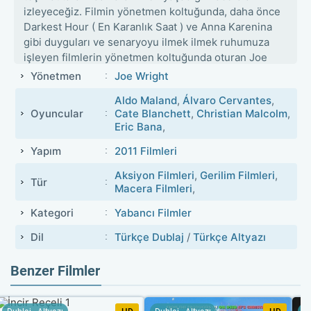
izleyeceğiz. Filmin yönetmen koltuğunda, daha önce
Darkest Hour ( En Karanlık Saat ) ve Anna Karenina
gibi duyguları ve senaryoyu ilmek ilmek ruhumuza
işleyen filmlerin yönetmen koltuğunda oturan Joe
Wright oturuyor. Hanna emekli C.I.A. ajanı babası
Yönetmen
Joe Wright
tarafından büyütüldüğü ve yetiştirildiği için bir
Aldo Maland
,
Álvaro Cervantes
,
askerin gücüne, bir suikastçinin sessizliğine ve bir
Oyuncular
Cate Blanchett
,
Christian Malcolm
,
dedektifin titizliğine sahiptir. Yaşıtlarından tamamen
Eric Bana
,
farklı bir hayat süren Hanna babası tarafından
kendisine verilen bir görev ile daha da değişecektir.
Yapım
2011 Filmleri
Kendisi açığa çıkamadığı için kızı Hanna’yı Avrupa’da
Aksiyon Filmleri
,
Gerilim Filmleri
,
bir göreve götürecektir. Fakat C.I.A.’in de elleri armut
Tür
Macera Filmleri
,
toplamıyor. Bundan haberdar olan Marissa Wiegler
(Cate Blanchett ) Hanna’nın peşine düşer. Hanna
Kategori
Yabancı Filmler
çıktığı bu yolda ailesi ile ve kendi ile ilgili hiç
Dil
Türkçe Dublaj
/
Türkçe Altyazı
bilmediği bilgilere ulaşacaktır. Bu harika senaryoyu
Seth Lochhead kaleme alıyor ve hikayeyi ekrana
Benzer Filmler
David Farr ile birlikte yine kendisi uyarlıyor. Bizlere
ise Hanna ve babası Erik Heller’in maceralarını
sizlerin beğenisine sitemizden sunmak kalıyor.