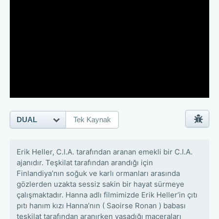
DUAL
Tek Kaynak
Erik Heller, C.I.A. tarafından aranan emekli bir C.I.A.
ajanıdır. Teşkilat tarafından arandığı için
Finlandiya’nın soğuk ve karlı ormanları arasında
gözlerden uzakta sessiz sakin bir hayat sürmeye
çalışmaktadır. Hanna adlı filmimizde Erik Heller’in çıtı
pıtı hanım kızı Hanna’nın ( Saoirse Ronan ) babası
teşkilat tarafından aranırken yaşadığı maceraları