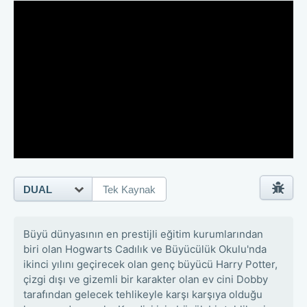
DUAL
Tek Kaynak
Büyü dünyasının en prestijli eğitim kurumlarından
biri olan Hogwarts Cadılık ve Büyücülük Okulu'nda
ikinci yılını geçirecek olan genç büyücü Harry Potter,
çizgi dışı ve gizemli bir karakter olan ev cini Dobby
tarafından gelecek tehlikeyle karşı karşıya olduğu