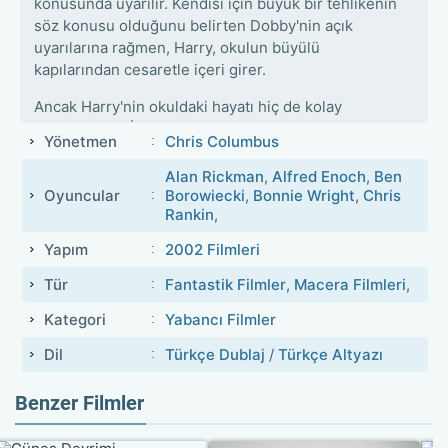
konusunda uyarılır. Kendisi için büyük bir tehlikenin
söz konusu olduğunu belirten Dobby'nin açık
uyarılarına rağmen, Harry, okulun büyülü
kapılarından cesaretle içeri girer.
Ancak Harry'nin okuldaki hayatı hiç de kolay
olmayacaktır. İlk yılından beri ona karşı bir soğukluk
Yönetmen
Chris Columbus
hisseden Profesör Snape, ikinci yılda da potansiyel
bir düşman olarak görünecektir. Bununla birlikte,
Alan Rickman
,
Alfred Enoch
,
Ben
okulun en popüler öğrencilerinden Draco Malfoy'un
Oyuncular
Borowiecki
,
Bonnie Wright
,
Chris
Rankin
,
da Harry'e olan nefreti hiçbir şekilde azalmamıştır.
Her ne kadar Harry, en yakın arkadaşları Ron ve
Yapım
2002 Filmleri
Hermione'ın desteğini alsa da, Hogwarts'taki bu
zorlu dönem ona cesaretini ve kararlılığını
Tür
Fantastik Filmler
,
Macera Filmleri
,
sorgulatacaktır.
Kategori
Yabancı Filmler
Bu yıl, okula gelenler arasında Hogwarts'ın kendine
Dil
Türkçe Dublaj
/
Türkçe Altyazı
has atmosferine uyum sağlamaya çalışan ünlü yazar
Gilderoy Lockhart da vardır. Ancak okulda hiçbir şey
Benzer Filmler
normal seyrinde gitmez. Okulun öğrencileri, gizemli
ve korkunç bir şekilde taşa dönüşmeye başlarlar. Bu