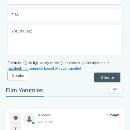
Filmin içeriği ile ilgili detay vereceğiniz zaman spoiler içine alınız.
[spoiler]filmin sonunda başrol ölmüyor[/spoiler]
Spoiler
Gönder
Film Yorumları
Anonim
Cevapla
2 Yıl Önce
7