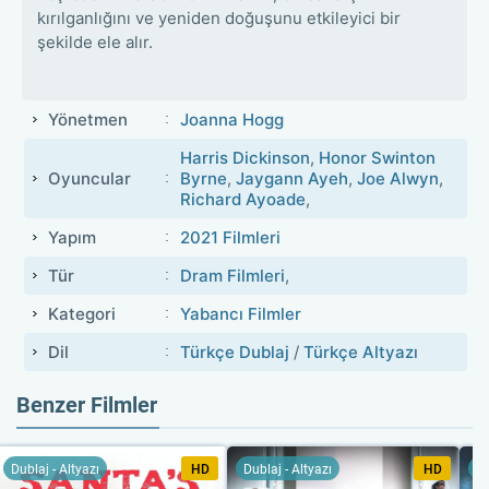
kırılganlığını ve yeniden doğuşunu etkileyici bir
şekilde ele alır.
Yönetmen
Joanna Hogg
Harris Dickinson
,
Honor Swinton
Oyuncular
Byrne
,
Jaygann Ayeh
,
Joe Alwyn
,
Richard Ayoade
,
Yapım
2021 Filmleri
Tür
Dram Filmleri
,
Kategori
Yabancı Filmler
Dil
Türkçe Dublaj
/
Türkçe Altyazı
Benzer Filmler
Dublaj - Altyazı
HD
Dublaj - Altyazı
HD
Du