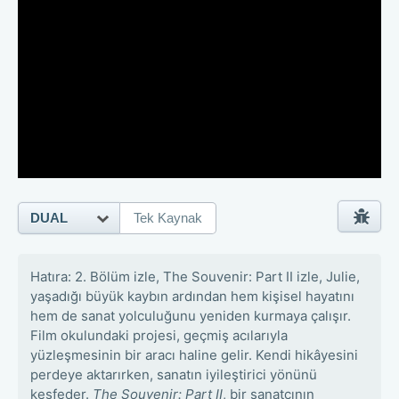
DUAL
Tek Kaynak
Hatıra: 2. Bölüm izle, The Souvenir: Part II izle, Julie,
yaşadığı büyük kaybın ardından hem kişisel hayatını
hem de sanat yolculuğunu yeniden kurmaya çalışır.
Film okulundaki projesi, geçmiş acılarıyla
yüzleşmesinin bir aracı haline gelir. Kendi hikâyesini
perdeye aktarırken, sanatın iyileştirici yönünü
keşfeder.
The Souvenir: Part II
, bir sanatçının