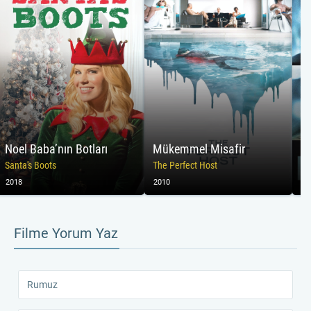
Noel Baba’nın Botları
Mükemmel Misafir
A
Santa's Boots
The Perfect Host
El
2018
2010
20
Filme Yorum Yaz