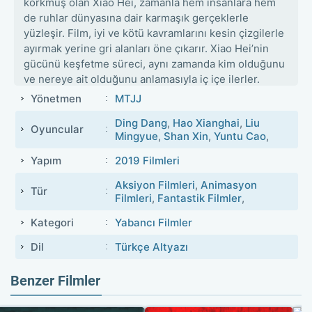
korkmuş olan Xiao Hei, zamanla hem insanlara hem
de ruhlar dünyasına dair karmaşık gerçeklerle
yüzleşir. Film, iyi ve kötü kavramlarını kesin çizgilerle
ayırmak yerine gri alanları öne çıkarır. Xiao Hei’nin
gücünü keşfetme süreci, aynı zamanda kim olduğunu
ve nereye ait olduğunu anlamasıyla iç içe ilerler.
Yönetmen
MTJJ
Ding Dang
,
Hao Xianghai
,
Liu
Oyuncular
Mingyue
,
Shan Xin
,
Yuntu Cao
,
Yapım
2019 Filmleri
Aksiyon Filmleri
,
Animasyon
Tür
Filmleri
,
Fantastik Filmler
,
Kategori
Yabancı Filmler
Dil
Türkçe Altyazı
Benzer Filmler