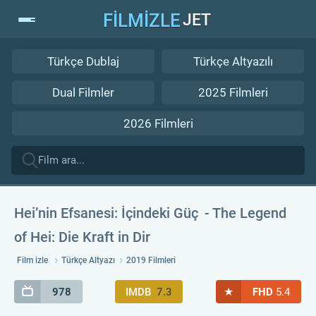
FİLMİZLE
JET
Türkçe Dublaj
Türkçe Altyazılı
Dual Filmler
2025 Filmleri
2026 Filmleri
Hei’nin Efsanesi: İçindeki Güç
The Legend
of Hei: Die Kraft in Dir
Film izle
Türkçe Altyazı
2019 Filmleri
★
978
IMDB
7.3
FHD
5.4