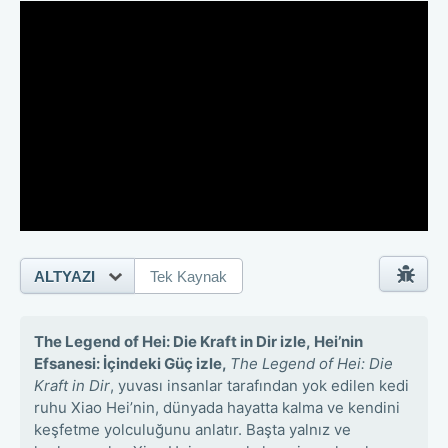
ALTYAZI
Tek Kaynak
The Legend of Hei: Die Kraft in Dir izle,
Hei’nin
Efsanesi: İçindeki Güç izle,
The Legend of Hei: Die
Kraft in Dir
, yuvası insanlar tarafından yok edilen kedi
ruhu Xiao Hei’nin, dünyada hayatta kalma ve kendini
keşfetme yolculuğunu anlatır. Başta yalnız ve