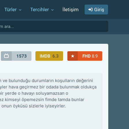
Türler
Tercihler
İletişim
Giriş
★
1573
IMDB
6.3
FHD
8.9
ın ve bulunduğu durumların koşulların değerini
niyler hava geçirmez bir odada bulunmak oldukça
bir yerde o havayı soluyamazsan o
mez kimseyi öpemezsin fimde tamda bunlar
r onun öyküsü sizlerle iyiseyirler.