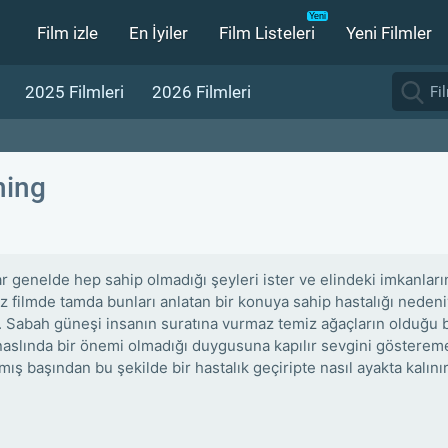
Film izle
En İyiler
Film Listeleri
Yeni Filmler
2025 Filmleri
2026 Filmleri
hing
ar genelde hep sahip olmadığı şeyleri ister ve elindeki imkanlar
z filmde tamda bunları anlatan bir konuya sahip hastalığı nede
. Sabah güneşi insanın suratına vurmaz temiz ağaçların olduğu 
naslında bir önemi olmadığı duygusuna kapılır sevgini göstere
mış başından bu şekilde bir hastalık geçiripte nasıl ayakta kalını