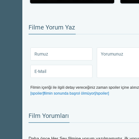
Filme Yorum Yaz
Filmin içeriği ile ilgili detay vereceğiniz zaman spoiler içine alınız
[spoiler]filmin sonunda başrol ölmüyor[/spoiler]
Film Yorumları
Daha önce
Her Şey
filmine yorum yazılmamıştır, ilk yor