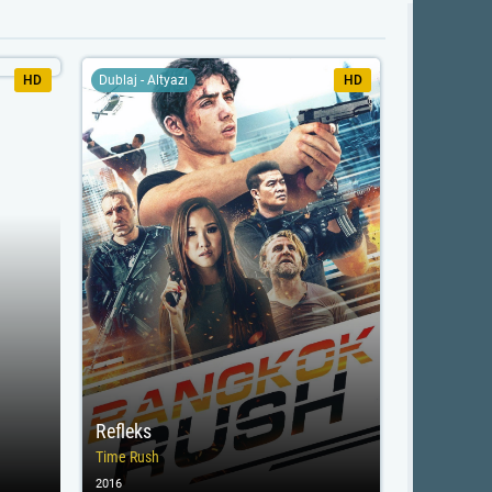
HD
Dublaj - Altyazı
HD
Refleks
Time Rush
2016