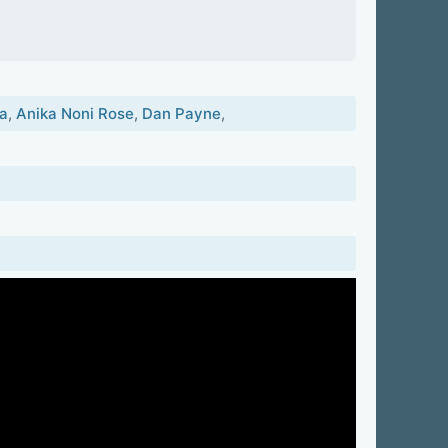
ra
,
Anika Noni Rose
,
Dan Payne
,