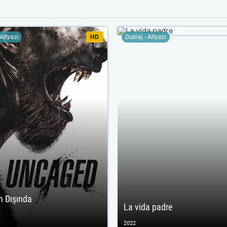
 Altyazı
HD
Dublaj - Altyazı
n Dışında
La vida padre
d
2022