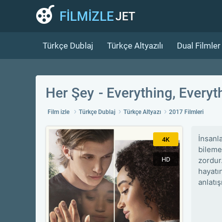
FİLMİZLE
JET
Türkçe Dublaj
Türkçe Altyazılı
Dual Filmler
Her Şey
Everything, Everyt
Film izle
Türkçe Dublaj
Türkçe Altyazı
2017 Filmleri
İnsanl
4K
bileme
HD
zordur
hayatı
anlatış