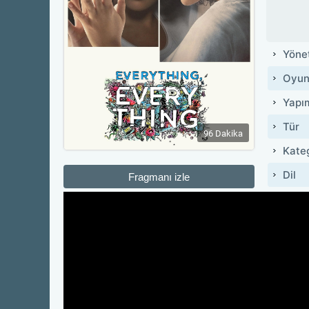
Yöne
Oyun
Yapı
Tür
96 Dakika
Kate
Dil
Fragmanı izle