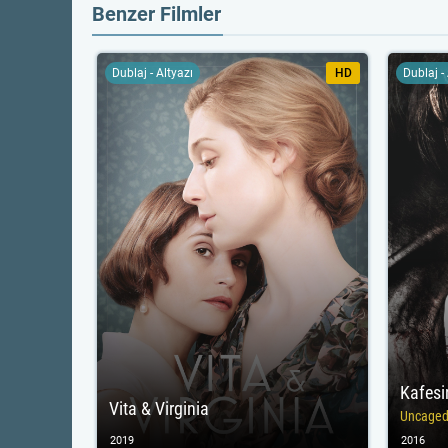
Benzer Filmler
Dublaj - Altyazı
HD
Dublaj -
Kafesi
Vita & Virginia
Uncage
2019
2016