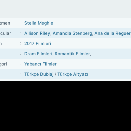
tmen
Stella Meghie
cular
Allison Riley
,
Amandla Stenberg
,
Ana de la Regue
m
2017 Filmleri
Dram Filmleri
,
Romantik Filmler
,
gori
Yabancı Filmler
Türkçe Dublaj
/
Türkçe Altyazı