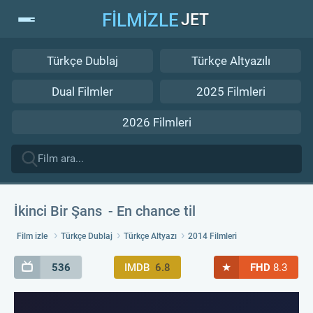
FİLMİZLE
JET
Türkçe Dublaj
Türkçe Altyazılı
Dual Filmler
2025 Filmleri
2026 Filmleri
İkinci Bir Şans
En chance til
Film izle
Türkçe Dublaj
Türkçe Altyazı
2014 Filmleri
★
536
IMDB
6.8
FHD
8.3