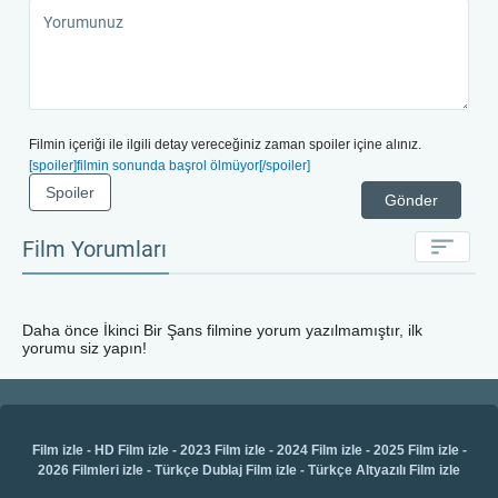
Filmin içeriği ile ilgili detay vereceğiniz zaman spoiler içine alınız.
[spoiler]filmin sonunda başrol ölmüyor[/spoiler]
Spoiler
Gönder
Film Yorumları
Daha önce
İkinci Bir Şans
filmine yorum yazılmamıştır, ilk
yorumu siz yapın!
Film izle
-
HD Film izle
-
2023 Film izle
-
2024 Film izle
-
2025 Film izle
-
2026 Filmleri izle
-
Türkçe Dublaj Film izle
-
Türkçe Altyazılı Film izle