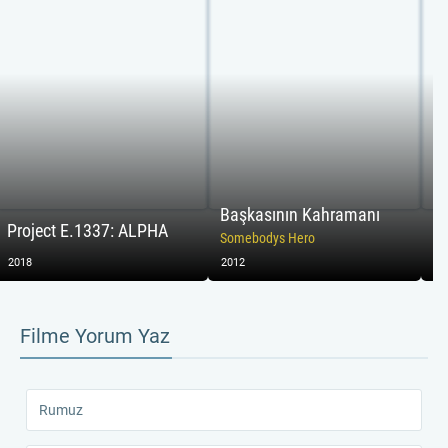
Başkasının Kahramanı
Ka
Project E.1337: ALPHA
Somebodys Hero
Uk
2018
2012
20
Filme Yorum Yaz