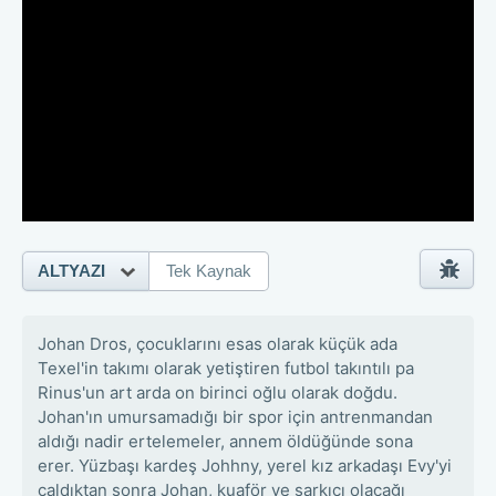
ALTYAZI
Tek Kaynak
Johan Dros, çocuklarını esas olarak küçük ada
Texel'in takımı olarak yetiştiren futbol takıntılı pa
Rinus'un art arda on birinci oğlu olarak doğdu.
Johan'ın umursamadığı bir spor için antrenmandan
aldığı nadir ertelemeler, annem öldüğünde sona
erer. Yüzbaşı kardeş Johhny, yerel kız arkadaşı Evy'yi
çaldıktan sonra Johan, kuaför ve şarkıcı olacağı