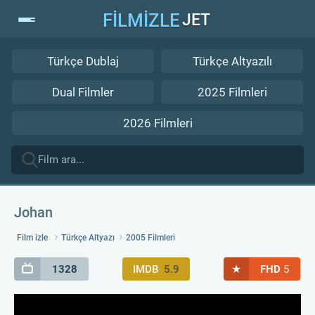
FİLMİZLE
JET
Türkçe Dublaj
Türkçe Altyazılı
Dual Filmler
2025 Filmleri
2026 Filmleri
Johan
Film izle
Türkçe Altyazı
2005 Filmleri
★
1328
IMDB
5.9
FHD
5