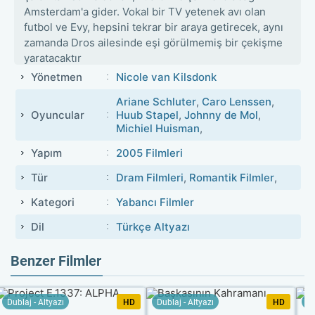
Amsterdam'a gider. Vokal bir TV yetenek avı olan
futbol ve Evy, hepsini tekrar bir araya getirecek, aynı
zamanda Dros ailesinde eşi görülmemiş bir çekişme
yaratacaktır
Yönetmen
Nicole van Kilsdonk
Ariane Schluter
,
Caro Lenssen
,
Oyuncular
Huub Stapel
,
Johnny de Mol
,
Michiel Huisman
,
Yapım
2005 Filmleri
Tür
Dram Filmleri
,
Romantik Filmler
,
Kategori
Yabancı Filmler
Dil
Türkçe Altyazı
Benzer Filmler
Dublaj - Altyazı
HD
Dublaj - Altyazı
HD
Du