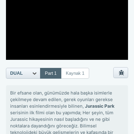
DUAL
Part 1
Kaynak 1
Bir efsane olan, günümüzde hala başka isimlerle
çekilmeye devam edilen, gerek oyunları gerekse
insanları esinlendirmesiyle bilinen,
Jurassic Park
serisinin ilk filmi olan bu yapımda; Her şeyin, tüm
Jurassic hikayesinin nasıl başladığını ve ne gibi
noktalara dayandığını göreceğiz. Bilimsel
teknolojideki büyük gelişmelerin ve kafasında bir