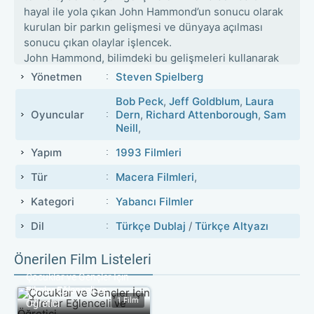
hayal ile yola çıkan John Hammond’un sonucu olarak
kurulan bir parkın gelişmesi ve dünyaya açılması
sonucu çıkan olaylar işlencek.
John Hammond, bilimdeki bu gelişmeleri kullanarak
bundan çok uzun yıllar önce yaşamış olan dinozorları
Yönetmen
Steven Spielberg
hayata döndürmeyi başarmış ve onların bulunduğu
Bob Peck
,
Jeff Goldblum
,
Laura
hatta devamlı bir şekilde da yaşamakta olduğu bir
Oyuncular
Dern
,
Richard Attenborough
,
Sam
park kurmuştur. İki torunuyla bilrikte 4 kişiyi bu parka
Neill
,
yani Jurassic Park’a davet eder ve onları parkta bir
çeşit tanıtım gezisine çıkartır. Ancak herşeyin
Yapım
1993 Filmleri
planlandığı gibi sürmeyeceğini ise hiç bilmemektedir.
Tür
Macera Filmleri
,
Parkın çalışanlarından bir tanesi, dinozor
embriyolarını almaya çalışır. Bu sebeple kritik
Kategori
Yabancı Filmler
güvenlik sistemleri kapatılır. Güvenlik sistemlerinin
Dil
Türkçe Dublaj
/
Türkçe Altyazı
kapatılmasıyla beraber dinozorlar serbest kalmıştır.
Bir adaya kurulmuş olan parkta serbestçe dolaşan
Önerilen Film Listeleri
dinozorlar varken ve bu adada kalmış olan insanlar
da varken; Bir çeşit eğlence yeri ve gezi parkı olarak
Çocuklar ve Gençler İçin 
kurulmuş olan bu park anında bir kabusa dönüşür.
Filmler Eğlenceli ve 
1 Film
Artık hayatta kalma yarışı vermesi gereken John
Öğretici