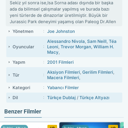
Sekiz yıl sonra ise,Isa Sorna adası dışında bir başka
ada da bilimsel çalışmalar yapılmış ve burada bazı
yeni türlerde de dinazorlar üretilmiştir. Büyük bir
Jurassic Park deneyimi yaşamış olan Paleog Dr.Allen
Grant,dinazor kemikleri üzerinde yaptığı
Yönetmen
Joe Johnston
araştırmalarına devam etmektedir.Bir gün kapısını
çok zengin olduklarını söyleyen bir karı-koca
Alessandro Nivola
,
Sam Neill
,
Téa
çalar.Çift,Grant'e Jurassic Park tesisine uçakla bir tur
Oyuncular
Leoni
,
Trevor Morgan
,
William H.
Macy
,
düzenlemek istediklerini ve kendisinin onlara eşlik
etmesini isterler.Allen başta isteksiz görünse de
Yapım
2001 Filmleri
teklifi güzel bir ücret karşılığında kabul eder.Ancak
işler istedikleri gibi gitmeyecek ve kandırıldığını
Aksiyon Filmleri
,
Gerilim Filmleri
,
Tür
Macera Filmleri
,
öğrenecektir.
Kategori
Yabancı Filmler
Dil
Türkçe Dublaj
/
Türkçe Altyazı
Benzer Filmler