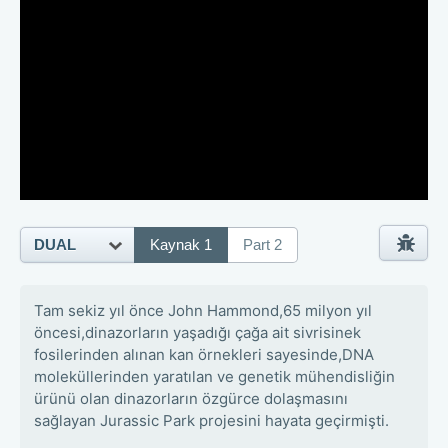
DUAL
Kaynak 1
Part 2
Tam sekiz yıl önce John Hammond,65 milyon yıl
öncesi,dinazorların yaşadığı çağa ait sivrisinek
fosilerinden alınan kan örnekleri sayesinde,DNA
moleküllerinden yaratılan ve genetik mühendisliğin
ürünü olan dinazorların özgürce dolaşmasını
sağlayan Jurassic Park projesini hayata geçirmişti.