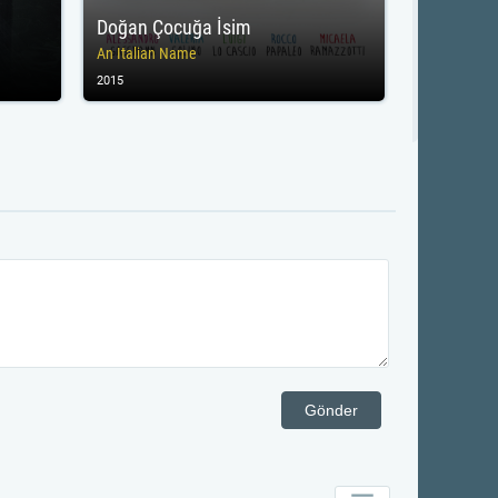
Doğan Çocuğa İsim
An Italian Name
2015
Gönder