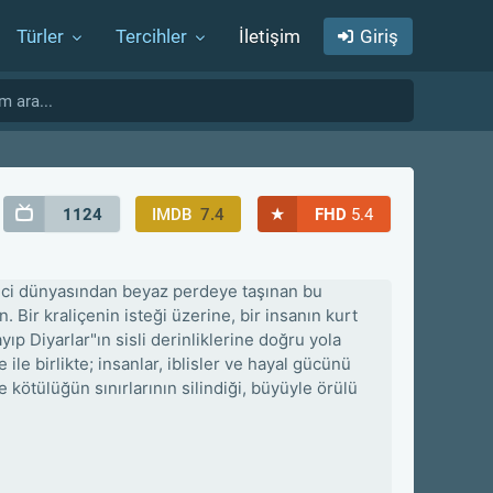
Türler
Tercihler
İletişim
Giriş
★
1124
IMDB
7.4
FHD
5.4
eyici dünyasından beyaz perdeye taşınan bu
 Bir kraliçenin isteği üzerine, bir insanın kurt
p Diyarlar"ın sisli derinliklerine doğru yola
le birlikte; insanlar, iblisler ve hayal gücünü
le kötülüğün sınırlarının silindiği, büyüyle örülü