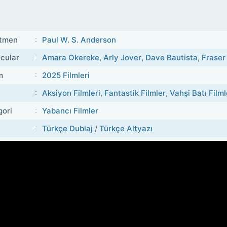
tmen
Paul W. S. Anderson
cular
Amara Okereke
,
Arly Jover
,
Dave Bautista
,
Fraser
m
2025 Filmleri
Aksiyon Filmleri
,
Fantastik Filmler
,
Vahşi Batı Filml
gori
Yabancı Filmler
Türkçe Dublaj
/
Türkçe Altyazı