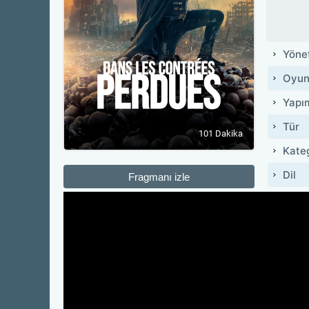
Yöne
Oyun
Yapı
Tür
101 Dakika
Kate
Dil
Fragmanı izle