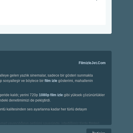
FilmizleJet.Com
halleye gelen yazlık sinemalar, sadece bir gösteri sunmakla
ip sosyalleşir ve böylece bir
film izle
gösterimi, mahallenin
geride kaldı; yerini 720p
1080p film izle
gibi yüksek çözünürlükler
deki denetimimizi de pekiştirdi.
örüntü kalitesinden ses ayarlarına kadar her türlü detayın
net yayıncılığının gelişimi sayesinde, istediğimiz türde filmleri
e korku filmleri gibi geniş bir yelpazede seçim yapma imkanına