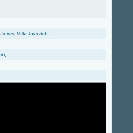
 James
,
Milla Jovovich
,
eri
,