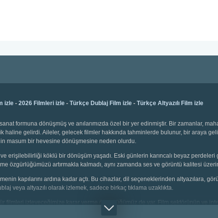
m izle
-
2026 Filmleri izle
-
Türkçe Dublaj Film izle
-
Türkçe Altyazılı Film izle
bir sanat formuna dönüşmüş ve anılarımızda özel bir yer edinmiştir. Bir zamanlar, ma
k haline gelirdi. Aileler, gelecek filmler hakkında tahminlerde bulunur, bir araya gel
emenin masum bir hevesine dönüşmesine neden olurdu.
ve erişilebilirliği köklü bir dönüşüm yaşadı. Eski günlerin karıncalı beyaz perdeleri 
 seçme özgürlüğümüzü artırmakla kalmadı, aynı zamanda ses ve görüntü kalitesi üzerin
 izlemenin kapılarını ardına kadar açtı. Bu cihazlar, dil seçeneklerinden altyazılara, g
dublaj veya altyazılı olarak izlemek, sadece birkaç tıklama uzaklıkta.
i tür filmleri izleyeceğimize karar verme özgürlüğümüz de var. Film sektörünün ve inter
çin animasyonlar, gençler için aksiyon dolu sahneler, yetişkinler için bilim kurgu v