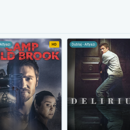
 Altyazı
HD
Dublaj - Altyazı