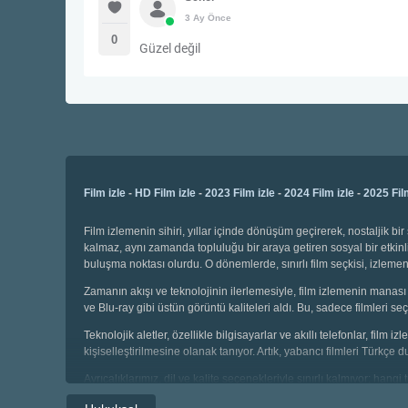
3 Ay Önce
0
Güzel değil
Film izle
-
HD Film izle
-
2023 Film izle
-
2024 Film izle
-
2025 Fil
Film izlemenin sihiri, yıllar içinde dönüşüm geçirerek, nostaljik 
kalmaz, aynı zamanda topluluğu bir araya getiren sosyal bir etkinli
buluşma noktası olurdu. O dönemlerde, sınırlı film seçkisi, izl
Zamanın akışı ve teknolojinin ilerlemesiyle, film izlemenin manası 
ve Blu-ray gibi üstün görüntü kaliteleri aldı. Bu, sadece filmleri
Teknolojik aletler, özellikle bilgisayarlar ve akıllı telefonlar, film
kişiselleştirilmesine olanak tanıyor. Artık, yabancı filmleri Türkçe 
Ayrıcalıklarımız, dil ve kalite seçenekleriyle sınırlı kalmıyor; hang
seçebiliyor, geniş kategoriler arasında gezinebiliyoruz. Çocuklar i