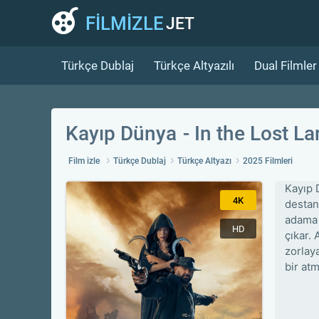
FİLMİZLE
JET
Türkçe Dublaj
Türkçe Altyazılı
Dual Filmler
Kayıp Dünya
In the Lost L
Film izle
Türkçe Dublaj
Türkçe Altyazı
2025 Filmleri
Kayıp 
4K
destans
adama 
HD
çıkar. 
zorlaya
bir atm