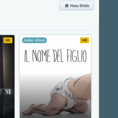
Hata Bildir
HD
Dublaj - Altyazı
HD