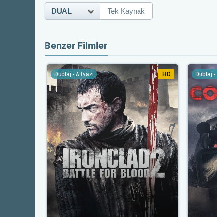
DUAL
Tek Kaynak
Benzer Filmler
Dublaj - Altyazı
HD
Dublaj -