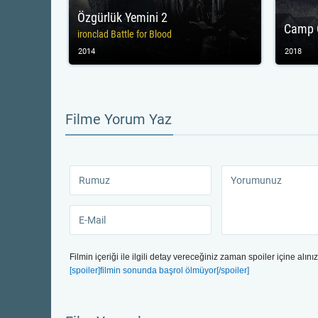
Özgürlük Yemini 2
Camp 
ironclad Battle for Blood
2014
2018
Filme Yorum Yaz
Filmin içeriği ile ilgili detay vereceğiniz zaman spoiler içine alınız
[spoiler]filmin sonunda başrol ölmüyor[/spoiler]