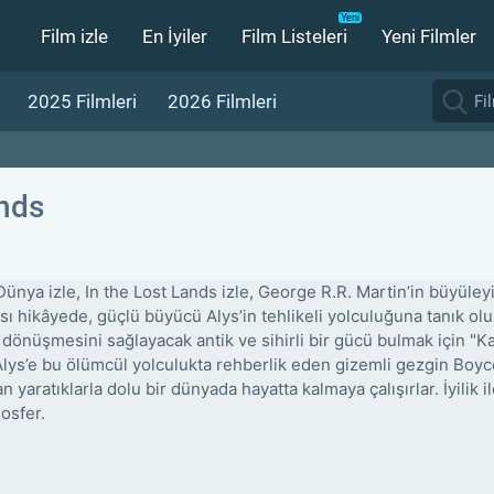
Film izle
En İyiler
Film Listeleri
Yeni Filmler
2025 Filmleri
2026 Filmleri
ands
Dünya izle, In the Lost Lands izle, George R.R. Martin’in büyül
ı hikâyede, güçlü büyücü Alys’in tehlikeli yolculuğuna tanık olun.
dönüşmesini sağlayacak antik ve sihirli bir gücü bulmak için "Kayı
Alys’e bu ölümcül yolculukta rehberlik eden gizemli gezgin Boyce i
n yaratıklarla dolu bir dünyada hayatta kalmaya çalışırlar. İyilik i
osfer.