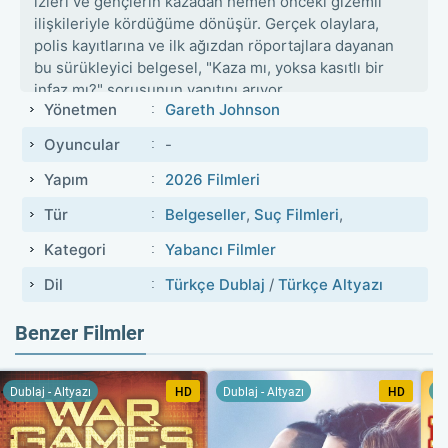
izleri ve gençlerin kazadan hemen önceki gizemli
ilişkileriyle kördüğüme dönüşür. Gerçek olaylara,
polis kayıtlarına ve ilk ağızdan röportajlara dayanan
bu sürükleyici belgesel, "Kaza mı, yoksa kasıtlı bir
infaz mı?" sorusunun yanıtını arıyor.
Yönetmen
Gareth Johnson
Oyuncular
-
Yapım
2026 Filmleri
Tür
Belgeseller
,
Suç Filmleri
,
Kategori
Yabancı Filmler
Dil
Türkçe Dublaj
/
Türkçe Altyazı
Benzer Filmler
Dublaj - Altyazı
HD
Dublaj - Altyazı
HD
Du