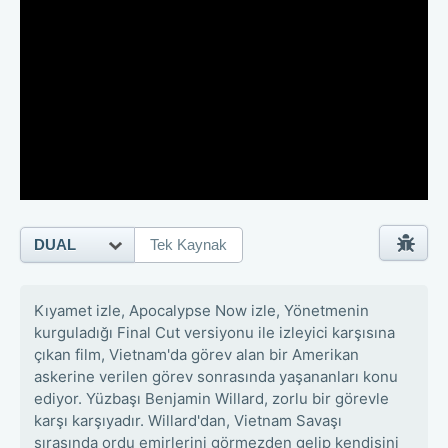
DUAL
Tek Kaynak
Kıyamet izle, Apocalypse Now izle, Yönetmenin
kurguladığı Final Cut versiyonu ile izleyici karşısına
çıkan film, Vietnam'da görev alan bir Amerikan
askerine verilen görev sonrasında yaşananları konu
ediyor. Yüzbaşı Benjamin Willard, zorlu bir görevle
karşı karşıyadır. Willard'dan, Vietnam Savaşı
sırasında ordu emirlerini görmezden gelip kendisini