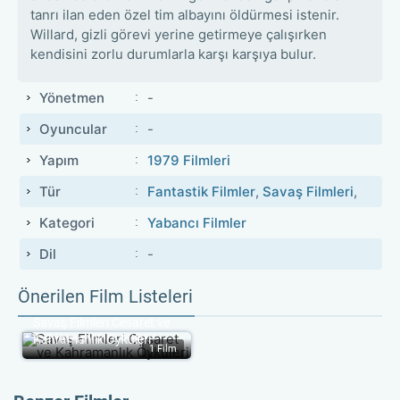
tanrı ilan eden özel tim albayını öldürmesi istenir.
Willard, gizli görevi yerine getirmeye çalışırken
kendisini zorlu durumlarla karşı karşıya bulur.
Yönetmen
-
Oyuncular
-
Yapım
1979 Filmleri
Tür
Fantastik Filmler
,
Savaş Filmleri
,
Kategori
Yabancı Filmler
Dil
-
Önerilen Film Listeleri
Savaş Filmleri Cesaret ve 
Kahramanlık Öyküleri
1 Film