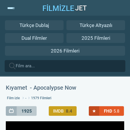
FİLMİZLE
JET
Türkçe Dublaj
Türkçe Altyazılı
Dual Filmler
2025 Filmleri
2026 Filmleri
Kıyamet
Apocalypse Now
Film izle
-
1979 Filmleri
★
1925
IMDB
8.4
FHD
5.8