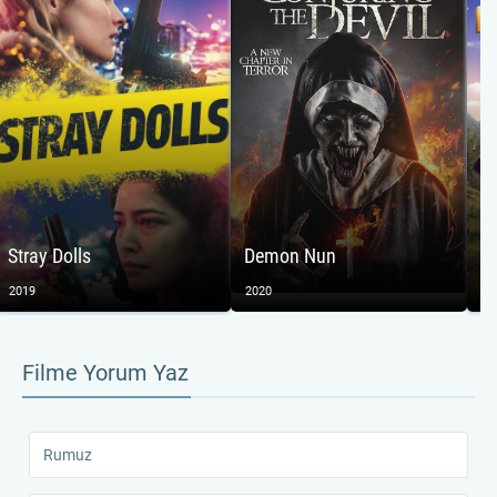
Stray Dolls
Demon Nun
2019
2020
20
Filme Yorum Yaz