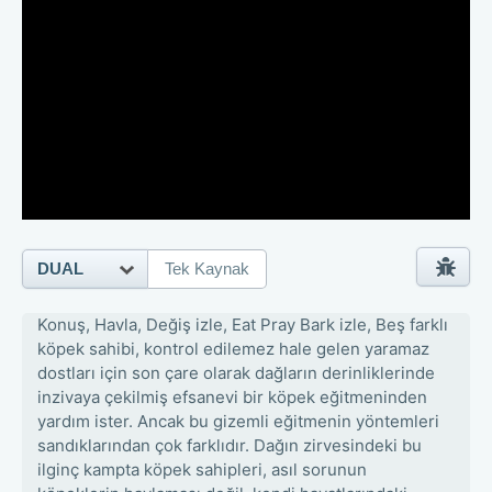
DUAL
Tek Kaynak
Konuş, Havla, Değiş izle, Eat Pray Bark izle, Beş farklı
köpek sahibi, kontrol edilemez hale gelen yaramaz
dostları için son çare olarak dağların derinliklerinde
inzivaya çekilmiş efsanevi bir köpek eğitmeninden
yardım ister. Ancak bu gizemli eğitmenin yöntemleri
sandıklarından çok farklıdır. Dağın zirvesindeki bu
ilginç kampta köpek sahipleri, asıl sorunun