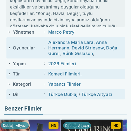
köpeklerin havlaması değil, kendi hayatlarındaki
eksiklikler ve bastırılmış duygular olduğunu
keşfederler. "Konuş, Havla, Değiş", tüylü
dostlarımızın aslında bizim aynalarımız olduğunu
gösteren, kahkaha dolu bir kişisel gelişim yolculuğu
Yönetmen
Marco Petry
sunuyor.
Alexandra Maria Lara
,
Anna
Oyuncular
Herrmann
,
Devid Striesow
,
Doğa
Gürer
,
Rúrik Gíslason
,
Yapım
2026 Filmleri
Tür
Komedi Filmleri
,
Kategori
Yabancı Filmler
Dil
Türkçe Dublaj
/
Türkçe Altyazı
Benzer Filmler
Dublaj - Altyazı
HD
Dublaj - Altyazı
HD
Du