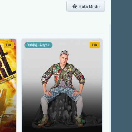
Hata Bildir
HD
Dublaj - Altyazı
HD