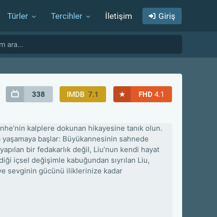
Türler
Tercihler
İletişim
Giriş
★
338
IMDB
7.1
FHD
4.1
unhe’nin kalplere dokunan hikayesine tanık olun.
una yaşamaya başlar: Büyükannesinin sahnede
apılan bir fedakarlık değil, Liu’nun kendi hayat
ği içsel değişimle kabuğundan sıyrılan Liu,
ve sevginin gücünü iliklerinize kadar