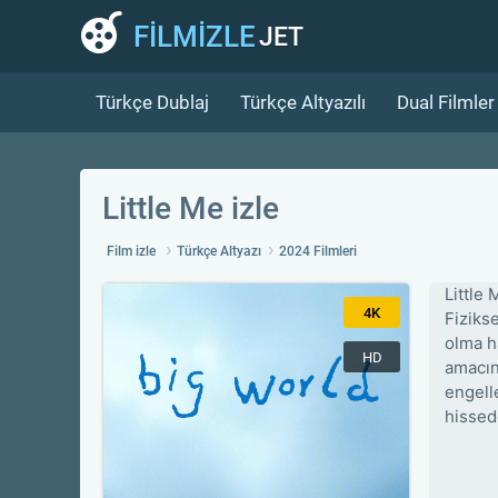
FİLMİZLE
JET
Türkçe Dublaj
Türkçe Altyazılı
Dual Filmler
Little Me izle
Film izle
Türkçe Altyazı
2024 Filmleri
Little
4K
Fiziks
olma h
HD
amacın
engell
hissed