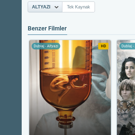
ALTYAZI
Tek Kaynak
Benzer Filmler
Dublaj - Altyazı
HD
Dublaj -