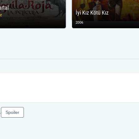
artal
İyi Kız Kötü Kız
le
2006
Spoiler
.