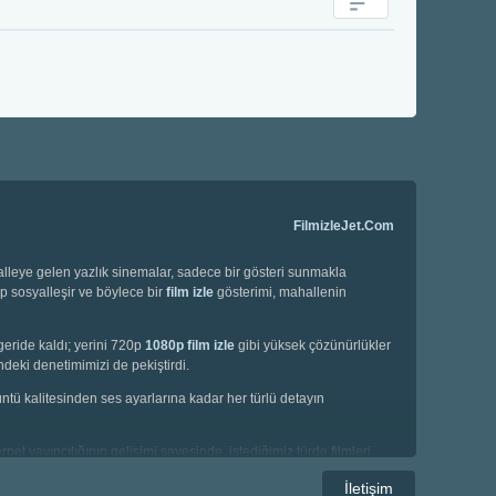
FilmizleJet.Com
halleye gelen yazlık sinemalar, sadece bir gösteri sunmakla
ip sosyalleşir ve böylece bir
film izle
gösterimi, mahallenin
geride kaldı; yerini 720p
1080p film izle
gibi yüksek çözünürlükler
deki denetimimizi de pekiştirdi.
örüntü kalitesinden ses ayarlarına kadar her türlü detayın
net yayıncılığının gelişimi sayesinde, istediğimiz türde filmleri
e korku filmleri gibi geniş bir yelpazede seçim yapma imkanına
İletişim