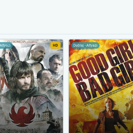
 Altyazı
HD
Dublaj - Altyazı