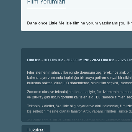
Film Yorumları
Daha önce
Little Me izle
filmine yorum yazılmamıştır, ilk
Film izle
-
HD Film izle
-
2023 Film izle
-
2024 Film izle
-
2025 Fil
Film izlemenin sihiri, yıllar içinde dönüşüm geçirerek, nostaljik 
kalmaz, aynı zamanda topluluğu bir araya getiren sosyal bir etkinli
buluşma noktası olurdu. O dönemlerde, sınırlı film seçkisi, izl
Zamanın akışı ve teknolojinin ilerlemesiyle, film izlemenin manası 
ve Blu-ray gibi üstün görüntü kaliteleri aldı. Bu, sadece filmleri
Teknolojik aletler, özellikle bilgisayarlar ve akıllı telefonlar, film
kişiselleştirilmesine olanak tanıyor. Artık, yabancı filmleri Türkçe 
Ayrıcalıklarımız, dil ve kalite seçenekleriyle sınırlı kalmıyor; hang
seçebiliyor, geniş kategoriler arasında gezinebiliyoruz. Çocuklar i
Hukuksal
sahibiz.