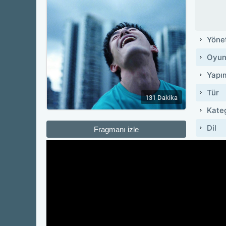
Yöne
Oyun
Yapı
Tür
131 Dakika
Kate
Dil
Fragmanı izle