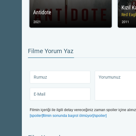
Kızıl K
Antidote
Red Eag
2021
2011
Filme Yorum Yaz
Filmin içeriği ile ilgili detay vereceğiniz zaman spoiler içine alınız
[spoiler]filmin sonunda başrol ölmüyor[/spoiler]