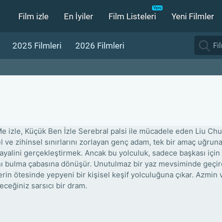
Film izle
En İyiler
Film Listeleri
Yeni Filmler
2025 Filmleri
2026 Filmleri
 Me izle, Küçük Ben İzle Serebral palsi ile mücadele eden Liu Ch
el ve zihinsel sınırlarını zorlayan genç adam, tek bir amaç uğr
ayalini gerçekleştirmek. Ancak bu yolculuk, sadece başkası için y
ı bulma çabasına dönüşür. Unutulmaz bir yaz mevsiminde geçirdi
erin ötesinde yepyeni bir kişisel keşif yolculuğuna çıkar. Azmin 
eceğiniz sarsıcı bir dram.