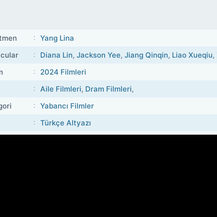
tmen
Yang Lina
cular
Diana Lin
,
Jackson Yee
,
Jiang Qinqin
,
Liao Xueqiu
,
m
2024 Filmleri
Aile Filmleri
,
Dram Filmleri
,
gori
Yabancı Filmler
Türkçe Altyazı