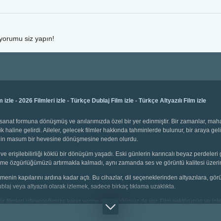
 yorumu siz yapın!
m izle
-
2026 Filmleri izle
-
Türkçe Dublaj Film izle
-
Türkçe Altyazılı Film izle
bir sanat formuna dönüşmüş ve anılarımızda özel bir yer edinmiştir. Bir zamanlar, ma
k haline gelirdi. Aileler, gelecek filmler hakkında tahminlerde bulunur, bir araya gel
emenin masum bir hevesine dönüşmesine neden olurdu.
ve erişilebilirliği köklü bir dönüşüm yaşadı. Eski günlerin karıncalı beyaz perdeleri 
 seçme özgürlüğümüzü artırmakla kalmadı, aynı zamanda ses ve görüntü kalitesi üzerin
 izlemenin kapılarını ardına kadar açtı. Bu cihazlar, dil seçeneklerinden altyazılara, g
dublaj veya altyazılı olarak izlemek, sadece birkaç tıklama uzaklıkta.
i tür filmleri izleyeceğimize karar verme özgürlüğümüz de var. Film sektörünün ve inter
çin animasyonlar, gençler için aksiyon dolu sahneler, yetişkinler için bilim kurgu v