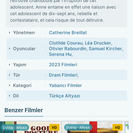
retrouve chamboulé par l’irruption de cet
adolescent. Anne entame en effet une liaison avec
cet adolescent de dix-sept ans, rebelle et
contestataire, et cela risque de tout détruire.
Yönetmen
Catherine Breillat
Clotilde Courau
,
Léa Drucker
,
Oyuncular
Olivier Rabourdin
,
Samuel Kircher
,
Serena Hu
,
Yapım
2023 Filmleri
Tür
Dram Filmleri
,
Kategori
Yabancı Filmler
Dil
Türkçe Altyazı
Benzer Filmler
Dublaj - Altyazı
HD
Dublaj - Altyazı
HD
Du