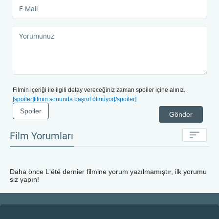
Filmin içeriği ile ilgili detay vereceğiniz zaman spoiler içine alınız.
[spoiler]filmin sonunda başrol ölmüyor[/spoiler]
Spoiler
Gönder
Film Yorumları
Daha önce
L'été dernier
filmine yorum yazılmamıştır, ilk yorumu
siz yapın!