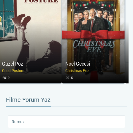
Güzel Poz
Noel Gecesi
Ra
Good Posture
Christmas Eve
2019
2015
20
Filme Yorum Yaz