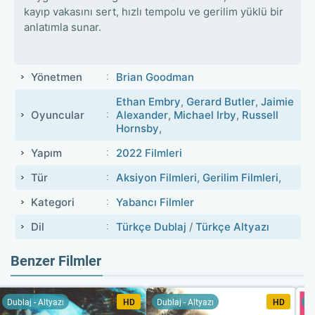
kayıp vakasını sert, hızlı tempolu ve gerilim yüklü bir
anlatımla sunar.
Yönetmen
Brian Goodman
Ethan Embry
,
Gerard Butler
,
Jaimie
Oyuncular
Alexander
,
Michael Irby
,
Russell
Hornsby
,
Yapım
2022 Filmleri
Tür
Aksiyon Filmleri
,
Gerilim Filmleri
,
Kategori
Yabancı Filmler
Dil
Türkçe Dublaj
/
Türkçe Altyazı
Benzer Filmler
Dublaj - Altyazı
HD
Dublaj - Altyazı
HD
Du