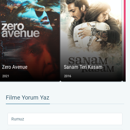
Ye
Zero Avenue
Sanam Teri Kasam
Gr
2021
2016
20
Filme Yorum Yaz