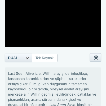
DUAL
Tek Kaynak
Last Seen Alive izle, Will’in arayışı derinleştikçe,
kasabanın karanlık sırları ve şüpheli karakterleri
ortaya çıkar. Film, güven duygusunun tamamen
kaybolduğu bir ortamda, bireysel adalet arayışını
merkeze alır. Will’in geçmişi, evliliğindeki çatlaklar ve
pişmanlıkları, arama sürecini daha kişisel ve
duygusal bir hâle getirir.
Last Seen Alive
, klasik bir