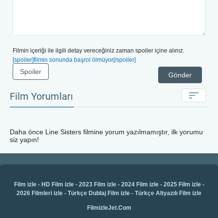
Filmin içeriği ile ilgili detay vereceğiniz zaman spoiler içine alınız.
[spoiler]filmin sonunda başrol ölmüyor[/spoiler]
Spoiler
Gönder
Film Yorumları
Daha önce
Line Sisters
filmine yorum yazılmamıştır, ilk yorumu
siz yapın!
Film izle
-
HD Film izle
-
2023 Film izle
-
2024 Film izle
-
2025 Film izle
-
2026 Filmleri izle
-
Türkçe Dublaj Film izle
-
Türkçe Altyazılı Film izle
FilmizleJet.Com