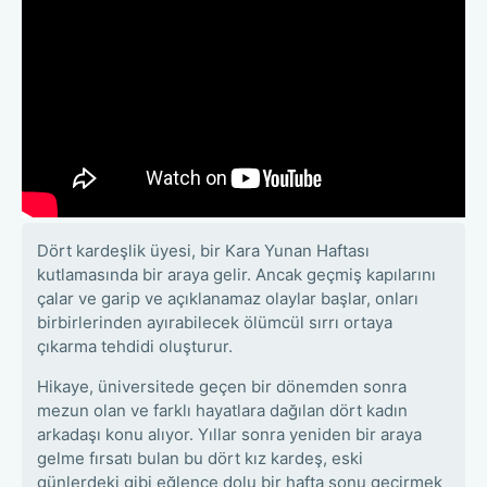
Dört kardeşlik üyesi, bir Kara Yunan Haftası
kutlamasında bir araya gelir. Ancak geçmiş kapılarını
çalar ve garip ve açıklanamaz olaylar başlar, onları
birbirlerinden ayırabilecek ölümcül sırrı ortaya
çıkarma tehdidi oluşturur.
Hikaye, üniversitede geçen bir dönemden sonra
mezun olan ve farklı hayatlara dağılan dört kadın
arkadaşı konu alıyor. Yıllar sonra yeniden bir araya
gelme fırsatı bulan bu dört kız kardeş, eski
günlerdeki gibi eğlence dolu bir hafta sonu geçirmek