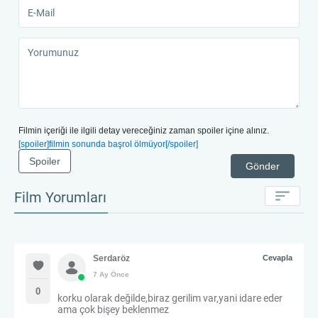
Filmin içeriği ile ilgili detay vereceğiniz zaman spoiler içine alınız.
[spoiler]filmin sonunda başrol ölmüyor[/spoiler]
Spoiler
Gönder
Film Yorumları
Serdaröz
Cevapla
7 Ay Önce
0
korku olarak değilde,biraz gerilim var,yani idare eder
ama çok bişey beklenmez