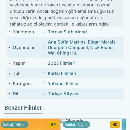
yüzleşme hem de kayıp insanların sırlarını çözme
umudu verir. Ancak doğanın görkemli ama uğursuz
sessizliği içinde, parkta yaşanan doğaüstü ve
rahatsız edici olaylar, gerçek ile kabus arasındaki
çizgiyi bulanıklaştırır. Lennon, ormanda yalnız başına
Yönetmen
Teresa Sutherland
navigasyon yaparken, sesler, gölgeler ve garip
Ana Sofia Martins
,
Edgar Morais
,
fenomenler onu gittikçe içsel bir korkunun içine
Oyuncular
Georgina Campbell
,
Nick Blood
,
çeker. Film, doğanın yalnızlığını ve insan zihninin
Wai Ching Ho
,
hassasiyetini kullanarak izleyicide giderek artan bir
tedirginlik duygusu yaratır.
Yapım
2023 Filmleri
Tür
Korku Filmleri
,
Kategori
Yabancı Filmler
Dil
Türkçe Altyazı
Benzer Filmler
Dublaj - Altyazı
HD
Dublaj - Altyazı
HD
Du