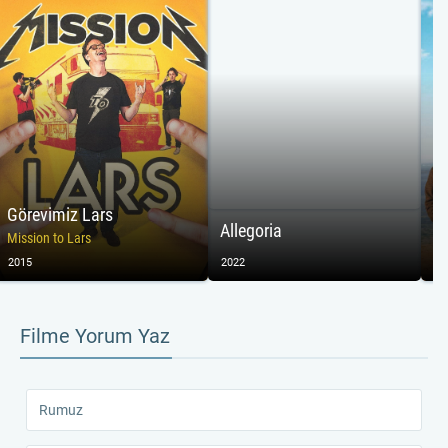
Görevimiz Lars
G
Allegoria
Mission to Lars
Am
2015
2022
20
Filme Yorum Yaz