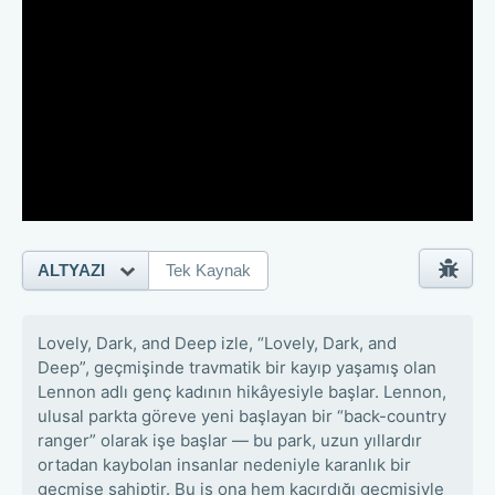
ALTYAZI
Tek Kaynak
Lovely, Dark, and Deep izle, “Lovely, Dark, and
Deep”, geçmişinde travmatik bir kayıp yaşamış olan
Lennon adlı genç kadının hikâyesiyle başlar. Lennon,
ulusal parkta göreve yeni başlayan bir “back-country
ranger” olarak işe başlar — bu park, uzun yıllardır
ortadan kaybolan insanlar nedeniyle karanlık bir
geçmişe sahiptir. Bu iş ona hem kaçırdığı geçmişiyle