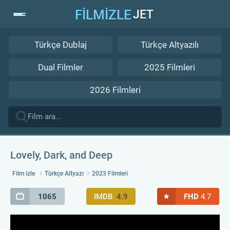
FİLMİZLE
JET
Türkçe Dublaj
Türkçe Altyazılı
Dual Filmler
2025 Filmleri
2026 Filmleri
Lovely, Dark, and Deep
Film izle
Türkçe Altyazı
2023 Filmleri
★
1065
IMDB
4.9
FHD
4.7