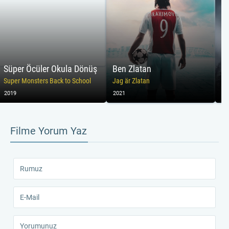
Süper Öcüler Okula Dönüş
Ben Zlatan
Öl
Super Monsters Back to School
Jag är Zlatan
De
2019
2021
20
Filme Yorum Yaz