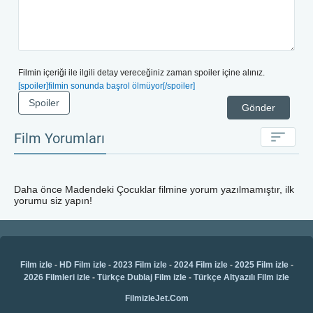
Filmin içeriği ile ilgili detay vereceğiniz zaman spoiler içine alınız.
[spoiler]filmin sonunda başrol ölmüyor[/spoiler]
Spoiler
Gönder
Film Yorumları
Daha önce
Madendeki Çocuklar
filmine yorum yazılmamıştır, ilk
yorumu siz yapın!
Film izle
-
HD Film izle
-
2023 Film izle
-
2024 Film izle
-
2025 Film izle
-
2026 Filmleri izle
-
Türkçe Dublaj Film izle
-
Türkçe Altyazılı Film izle
FilmizleJet.Com