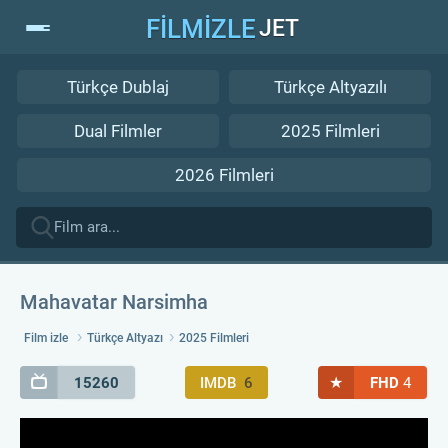
FİLMİZLE
JET
Türkçe Dublaj
Türkçe Altyazılı
Dual Filmler
2025 Filmleri
2026 Filmleri
Mahavatar Narsimha
Film izle
Türkçe Altyazı
2025 Filmleri
★
15260
IMDB
6
FHD
4