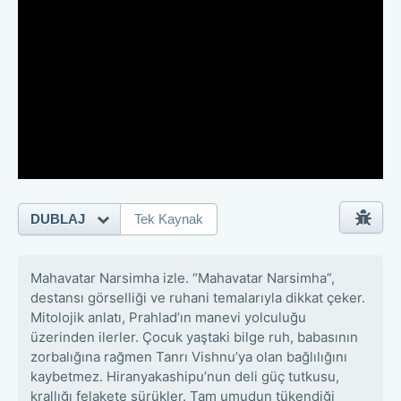
DUBLAJ
Tek Kaynak
Mahavatar Narsimha izle. “Mahavatar Narsimha”,
destansı görselliği ve ruhani temalarıyla dikkat çeker.
Mitolojik anlatı, Prahlad’ın manevi yolculuğu
üzerinden ilerler. Çocuk yaştaki bilge ruh, babasının
zorbalığına rağmen Tanrı Vishnu’ya olan bağlılığını
kaybetmez. Hiranyakashipu’nun deli güç tutkusu,
krallığı felakete sürükler. Tam umudun tükendiği