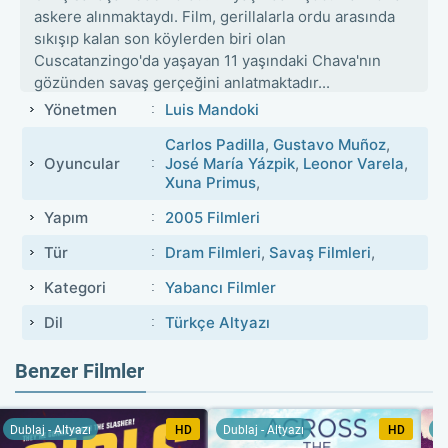
askere alınmaktaydı. Film, gerillalarla ordu arasında
sıkışıp kalan son köylerden biri olan
Cuscatanzingo'da yaşayan 11 yaşındaki Chava'nın
gözünden savaş gerçeğini anlatmaktadır...
Yönetmen
Luis Mandoki
Carlos Padilla
,
Gustavo Muñoz
,
Oyuncular
José María Yázpik
,
Leonor Varela
,
Xuna Primus
,
Yapım
2005 Filmleri
Tür
Dram Filmleri
,
Savaş Filmleri
,
Kategori
Yabancı Filmler
Dil
Türkçe Altyazı
Benzer Filmler
Dublaj - Altyazı
HD
Dublaj - Altyazı
HD
Du