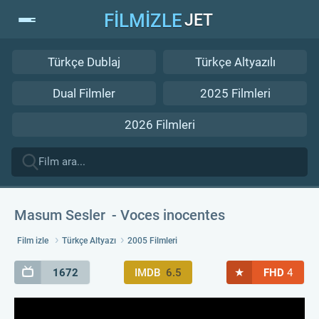
FİLMİZLE
JET
Türkçe Dublaj
Türkçe Altyazılı
Dual Filmler
2025 Filmleri
2026 Filmleri
Masum Sesler
Voces inocentes
Film izle
Türkçe Altyazı
2005 Filmleri
★
1672
IMDB
6.5
FHD
4