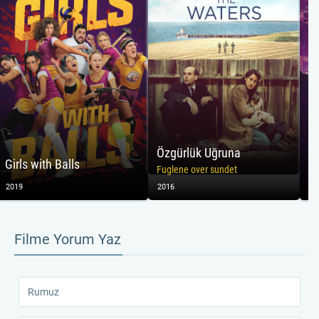
Özgürlük Uğruna
Pa
Girls with Balls
Fuglene over sundet
Pa
2019
2016
20
Filme Yorum Yaz