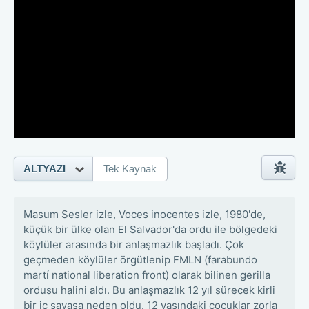
ALTYAZI
Tek Kaynak
Masum Sesler izle, Voces inocentes izle, 1980'de,
küçük bir ülke olan El Salvador'da ordu ile bölgedeki
köylüler arasında bir anlaşmazlık başladı. Çok
geçmeden köylüler örgütlenip FMLN (farabundo
martí national liberation front) olarak bilinen gerilla
ordusu halini aldı. Bu anlaşmazlık 12 yıl sürecek kirli
bir iç savaşa neden oldu. 12 yaşındaki çocuklar zorla