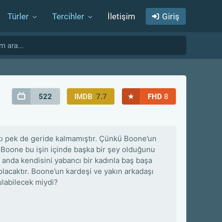
Türler
Tercihler
İletişim
Giriş
★
522
IMDB
7.7
FHD
8
tı pek de geride kalmamıştır. Çünkü Boone’un
e Boone bu işin içinde başka bir şey olduğunu
anda kendisini yabancı bir kadınla baş başa
olacaktır. Boone’un kardeşi ve yakın arkadaşı
ulabilecek miydi?