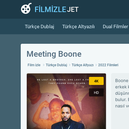
FİLMİZLE
JET
Türkçe Dublaj
Türkçe Altyazılı
Dual Filmler
Meeting Boone
Film izle
Türkçe Dublaj
Türkçe Altyazı
2022 Filmleri
Boone 
4K
erkek 
HD
düşünm
bulur.
nasıl 