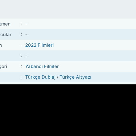
tmen
-
cular
-
m
2022 Filmleri
-
gori
Yabancı Filmler
Türkçe Dublaj
/
Türkçe Altyazı