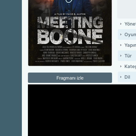
Yöne
Oyun
Yapı
Tür
Kate
Dil
Fragmanı izle