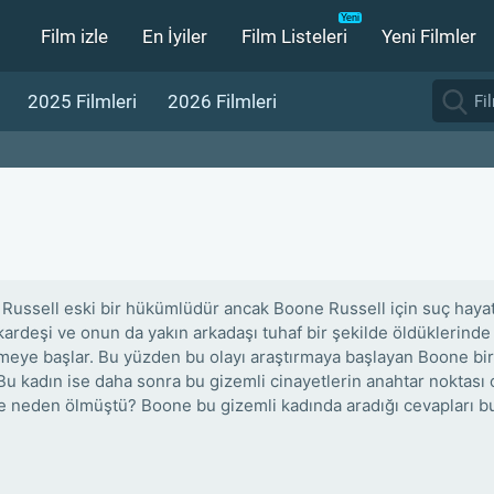
Film izle
En İyiler
Film Listeleri
Yeni Filmler
2025 Filmleri
2026 Filmleri
Russell eski bir hükümlüdür ancak Boone Russell için suç haya
kardeşi ve onun da yakın arkadaşı tuhaf bir şekilde öldüklerind
eye başlar. Bu yüzden bu olayı araştırmaya başlayan Boone bir 
 Bu kadın ise daha sonra bu gizemli cinayetlerin anahtar noktası 
ve neden ölmüştü? Boone bu gizemli kadında aradığı cevapları b