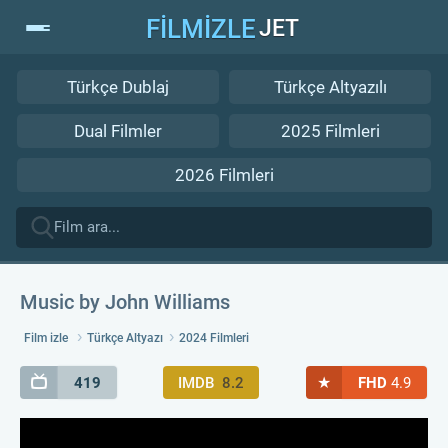
FİLMİZLE
JET
Türkçe Dublaj
Türkçe Altyazılı
Dual Filmler
2025 Filmleri
2026 Filmleri
Music by John Williams
Film izle
Türkçe Altyazı
2024 Filmleri
★
419
IMDB
8.2
FHD
4.9