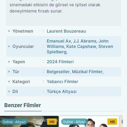
sinemadaki etkisini de görsel ve işitsel olarak
deneyimleme fırsatı sunar.
Yönetmen
Laurent Bouzereau
Emanuel Ax
,
J.J. Abrams
,
John
Oyuncular
Williams
,
Kate Capshaw
,
Steven
Spielberg
,
Yapım
2024 Filmleri
Tür
Belgeseller
,
Müzikal Filmler
,
Kategori
Yabancı Filmler
Dil
Türkçe Altyazı
Benzer Filmler
Dublaj - Altyazı
HD
Dublaj - Altyazı
HD
Du