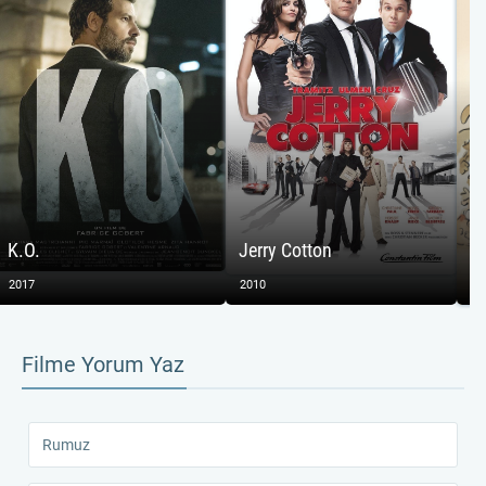
K.O.
Jerry Cotton
Th
2017
2010
20
Filme Yorum Yaz