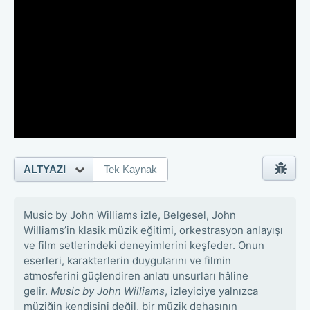
ALTYAZI
Tek Kaynak
Music by John Williams izle, Belgesel, John
Williams’in klasik müzik eğitimi, orkestrasyon anlayışı
ve film setlerindeki deneyimlerini keşfeder. Onun
eserleri, karakterlerin duygularını ve filmin
atmosferini güçlendiren anlatı unsurları hâline
gelir.
Music by John Williams
, izleyiciye yalnızca
müziğin kendisini değil, bir müzik dehasının