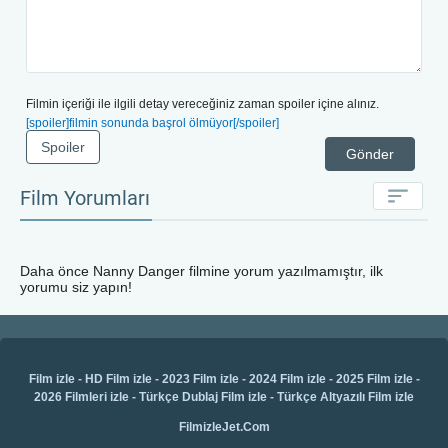
Filmin içeriği ile ilgili detay vereceğiniz zaman spoiler içine alınız.
[spoiler]filmin sonunda başrol ölmüyor[/spoiler]
Spoiler
Gönder
Film Yorumları
Daha önce
Nanny Danger
filmine yorum yazılmamıştır, ilk
yorumu siz yapın!
Film izle
-
HD Film izle
-
2023 Film izle
-
2024 Film izle
-
2025 Film izle
-
2026 Filmleri izle
-
Türkçe Dublaj Film izle
-
Türkçe Altyazılı Film izle
FilmizleJet.Com