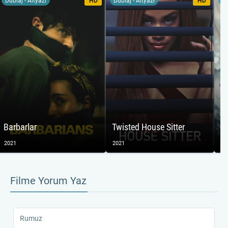
Dublaj - Altyazı
HD
Dublaj - Altyazı
HD
Du
Barbarlar
Twisted House Sitter
W
2021
2021
20
Filme Yorum Yaz