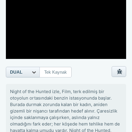
DUAL
Tek Kaynak
Night of the Hunted izle, Film, terk edilmiş bir
otoyolun ortasındaki benzin istasyonunda başlar.
Burada durmak zorunda kalan bir kadın, aniden
gizemli bir nişancı tarafından hedef alınır. Çaresizlik
içinde saklanmaya çalışırken, aslında yalnız
olmadığını fark eder; her köşede hem tehlike hem de
hayatta kalma umudu vardır. Night of the Hunted,