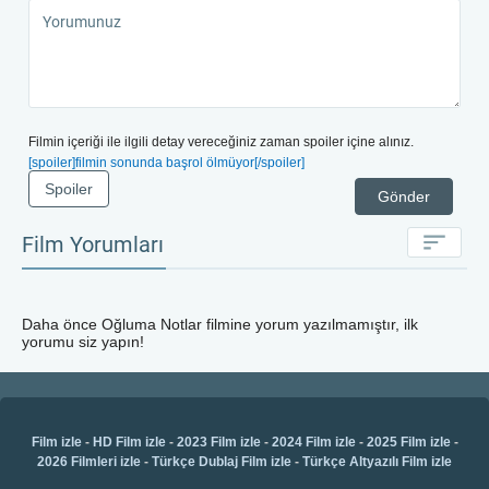
filmi daha da etkileyici olacaktır.
Filmin içeriği ile ilgili detay vereceğiniz zaman spoiler içine alınız.
[spoiler]filmin sonunda başrol ölmüyor[/spoiler]
Spoiler
Gönder
Film Yorumları
Daha önce
Oğluma Notlar
filmine yorum yazılmamıştır, ilk
yorumu siz yapın!
Film izle
-
HD Film izle
-
2023 Film izle
-
2024 Film izle
-
2025 Film izle
-
2026 Filmleri izle
-
Türkçe Dublaj Film izle
-
Türkçe Altyazılı Film izle