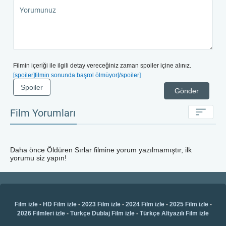
Filmin içeriği ile ilgili detay vereceğiniz zaman spoiler içine alınız.
[spoiler]filmin sonunda başrol ölmüyor[/spoiler]
Spoiler
Gönder
Film Yorumları
Daha önce
Öldüren Sırlar
filmine yorum yazılmamıştır, ilk
yorumu siz yapın!
Film izle
-
HD Film izle
-
2023 Film izle
-
2024 Film izle
-
2025 Film izle
-
2026 Filmleri izle
-
Türkçe Dublaj Film izle
-
Türkçe Altyazılı Film izle