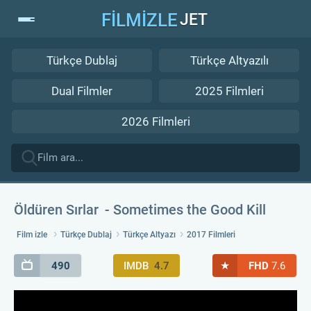
FİLMİZLE
JET
Türkçe Dublaj
Türkçe Altyazılı
Dual Filmler
2025 Filmleri
2026 Filmleri
Öldüren Sırlar
Sometimes the Good Kill
Film izle
Türkçe Dublaj
Türkçe Altyazı
2017 Filmleri
★
490
IMDB
4.7
FHD
7.6