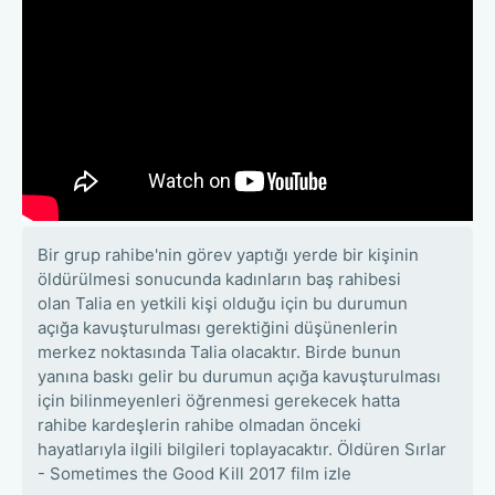
Bir grup rahibe'nin görev yaptığı yerde bir kişinin
öldürülmesi sonucunda kadınların baş rahibesi
olan Talia en yetkili kişi olduğu için bu durumun
açığa kavuşturulması gerektiğini düşünenlerin
merkez noktasında Talia olacaktır. Birde bunun
yanına baskı gelir bu durumun açığa kavuşturulması
için bilinmeyenleri öğrenmesi gerekecek hatta
rahibe kardeşlerin rahibe olmadan önceki
hayatlarıyla ilgili bilgileri toplayacaktır. Öldüren Sırlar
- Sometimes the Good Kill 2017 film izle