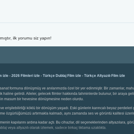
ıştır, ilk yorumu siz yapın!
m izle
-
2026 Filmleri izle
-
Türkçe Dublaj Film izle
-
Türkçe Altyazılı Film izle
bir sanat formuna dönüşmüş ve anılarımızda özel bir yer edinmiştir. Bir zamanlar, ma
k haline gelirdi. Aileler, gelecek filmler hakkında tahminlerde bulunur, bir araya gel
emenin masum bir hevesine dönüşmesine neden olurdu.
ve erişilebilirliği köklü bir dönüşüm yaşadı. Eski günlerin karıncalı beyaz perdeleri 
 seçme özgürlüğümüzü artırmakla kalmadı, aynı zamanda ses ve görüntü kalitesi üzerin
 izlemenin kapılarını ardına kadar açtı. Bu cihazlar, dil seçeneklerinden altyazılara, g
dublaj veya altyazılı olarak izlemek, sadece birkaç tıklama uzaklıkta.