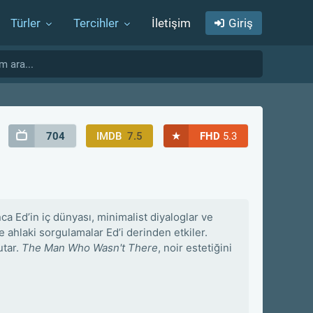
Türler
Tercihler
İletişim
Giriş
★
704
IMDB
7.5
FHD
5.3
 Ed’in iç dünyası, minimalist diyaloglar ve
e ahlaki sorgulamalar Ed’i derinden etkiler.
utar.
The Man Who Wasn't There
, noir estetiğini