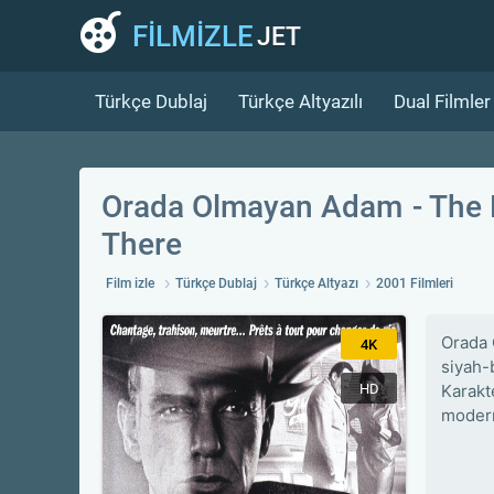
FİLMİZLE
JET
Türkçe Dublaj
Türkçe Altyazılı
Dual Filmler
Orada Olmayan Adam
The 
There
Film izle
Türkçe Dublaj
Türkçe Altyazı
2001 Filmleri
Orada 
4K
siyah-b
HD
Karakt
modern 