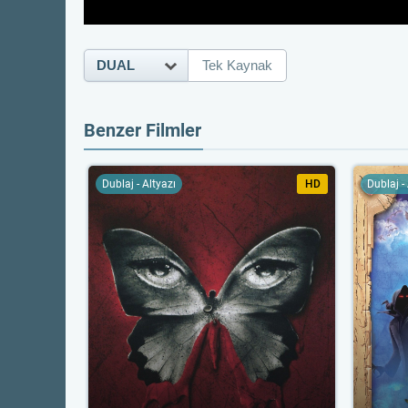
DUAL
Tek Kaynak
Benzer Filmler
Dublaj - Altyazı
HD
Dublaj -