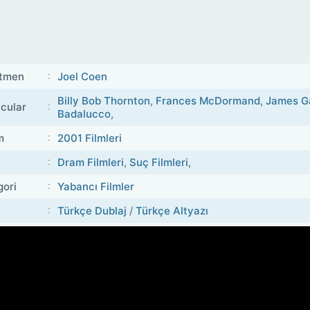
tmen
Joel Coen
Billy Bob Thornton
,
Frances McDormand
,
James Ga
cular
Badalucco
,
m
2001 Filmleri
Dram Filmleri
,
Suç Filmleri
,
gori
Yabancı Filmler
Türkçe Dublaj
/
Türkçe Altyazı