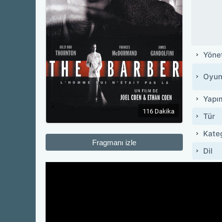
Yöne
Oyun
Yapı
116 Dakika
Tür
Kate
Fragmanı izle
Dil