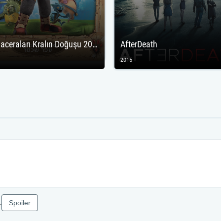
Max Maceraları Kralın Doğuşu 2012
AfterDeath
2015
Spoiler
.