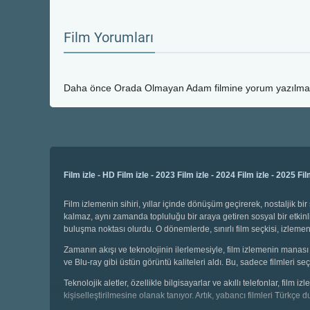
Film Yorumları
Daha önce
Orada Olmayan Adam
filmine yorum yazılmam
Film izle
-
HD Film izle
-
2023 Film izle
-
2024 Film izle
-
2025 Fil
Film izlemenin sihiri, yıllar içinde dönüşüm geçirerek, nostaljik 
kalmaz, aynı zamanda topluluğu bir araya getiren sosyal bir etkinli
buluşma noktası olurdu. O dönemlerde, sınırlı film seçkisi, izl
Zamanın akışı ve teknolojinin ilerlemesiyle, film izlemenin manası 
ve Blu-ray gibi üstün görüntü kaliteleri aldı. Bu, sadece filmleri
Teknolojik aletler, özellikle bilgisayarlar ve akıllı telefonlar, film
kişiselleştirilmesine olanak tanıyor. Artık, yabancı filmleri Türkçe 