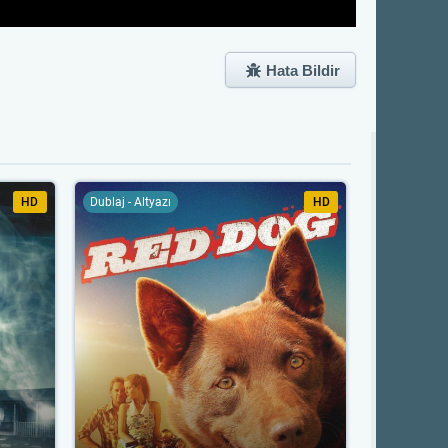
Hata Bildir
HD
Dublaj - Altyazı
HD