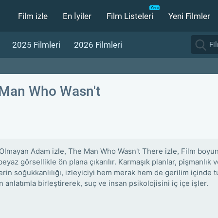
Film izle
En İyiler
Film Listeleri
Yeni Filmler
2025 Filmleri
2026 Filmleri
Man Who Wasn't
Olmayan Adam izle, The Man Who Wasn't There izle, Film boyunca
eyaz görsellikle ön plana çıkarılır. Karmaşık planlar, pişmanlık v
erin soğukkanlılığı, izleyiciyi hem merak hem de gerilim içinde t
anlatımla birleştirerek, suç ve insan psikolojisini iç içe işler.