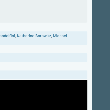
ndolfini
,
Katherine Borowitz
,
Michael