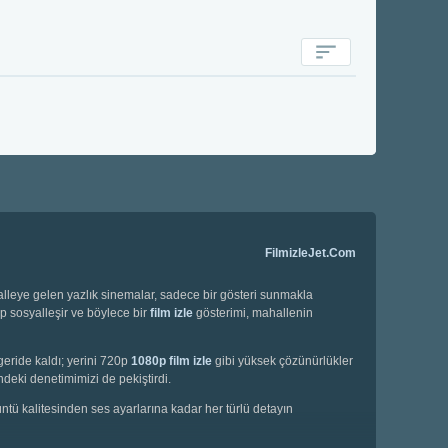
FilmizleJet.Com
halleye gelen yazlık sinemalar, sadece bir gösteri sunmakla
ip sosyalleşir ve böylece bir
film izle
gösterimi, mahallenin
geride kaldı; yerini 720p
1080p film izle
gibi yüksek çözünürlükler
deki denetimimizi de pekiştirdi.
örüntü kalitesinden ses ayarlarına kadar her türlü detayın