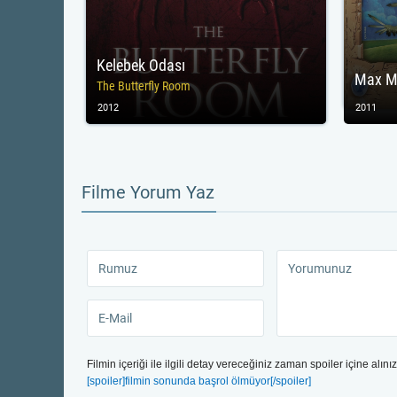
Kelebek Odası
The Butterfly Room
2012
2011
Filme Yorum Yaz
Filmin içeriği ile ilgili detay vereceğiniz zaman spoiler içine alınız
[spoiler]filmin sonunda başrol ölmüyor[/spoiler]