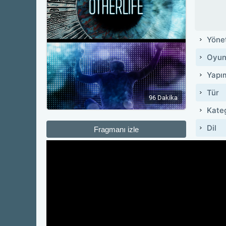
Yöne
Oyun
Yapı
Tür
96 Dakika
Kate
Dil
Fragmanı izle