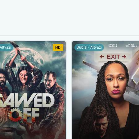
 Altyazı
HD
Dublaj - Altyazı