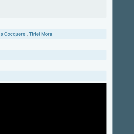
s Cocquerel
,
Tiriel Mora
,