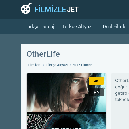
FİLMİZLE
JET
Türkçe Dublaj
Türkçe Altyazılı
Dual Filmler
OtherLife
Film izle
Türkçe Altyazı
2017 Filmleri
OtherL
4K
doğuru
HD
getirdi
teknolo