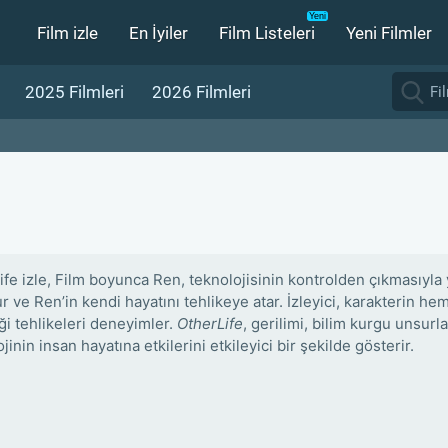
Film izle
En İyiler
Film Listeleri
Yeni Filmler
2025 Filmleri
2026 Filmleri
ife izle, Film boyunca Ren, teknolojisinin kontrolden çıkmasıyla
r ve Ren’in kendi hayatını tehlikeye atar. İzleyici, karakterin he
ği tehlikeleri deneyimler.
OtherLife
, gerilimi, bilim kurgu unsurl
jinin insan hayatına etkilerini etkileyici bir şekilde gösterir.