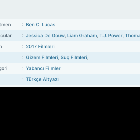
tmen
Ben C. Lucas
cular
Jessica De Gouw
,
Liam Graham
,
T.J. Power
,
Thoma
m
2017 Filmleri
Gizem Filmleri
,
Suç Filmleri
,
gori
Yabancı Filmler
Türkçe Altyazı