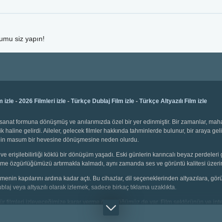
rumu siz yapın!
m izle
-
2026 Filmleri izle
-
Türkçe Dublaj Film izle
-
Türkçe Altyazılı Film izle
bir sanat formuna dönüşmüş ve anılarımızda özel bir yer edinmiştir. Bir zamanlar, ma
k haline gelirdi. Aileler, gelecek filmler hakkında tahminlerde bulunur, bir araya gel
emenin masum bir hevesine dönüşmesine neden olurdu.
ve erişilebilirliği köklü bir dönüşüm yaşadı. Eski günlerin karıncalı beyaz perdeleri 
 seçme özgürlüğümüzü artırmakla kalmadı, aynı zamanda ses ve görüntü kalitesi üzerin
 izlemenin kapılarını ardına kadar açtı. Bu cihazlar, dil seçeneklerinden altyazılara, g
dublaj veya altyazılı olarak izlemek, sadece birkaç tıklama uzaklıkta.
i tür filmleri izleyeceğimize karar verme özgürlüğümüz de var. Film sektörünün ve inter
çin animasyonlar, gençler için aksiyon dolu sahneler, yetişkinler için bilim kurgu v