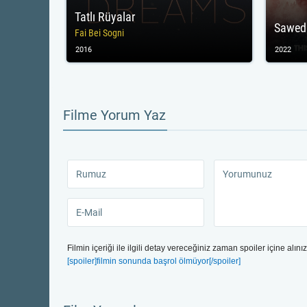
Tatlı Rüyalar
Sawed
Fai Bei Sogni
2016
2022
Filme Yorum Yaz
Filmin içeriği ile ilgili detay vereceğiniz zaman spoiler içine alınız
[spoiler]filmin sonunda başrol ölmüyor[/spoiler]