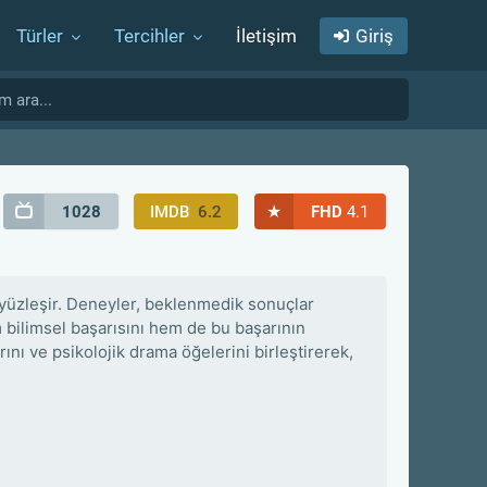
Türler
Tercihler
İletişim
Giriş
★
1028
IMDB
6.2
FHD
4.1
 yüzleşir. Deneyler, beklenmedik sonuçlar
m bilimsel başarısını hem de bu başarının
arını ve psikolojik drama öğelerini birleştirerek,