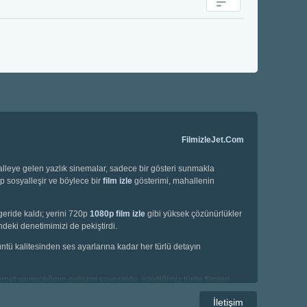
FilmizleJet.Com
halleye gelen yazlık sinemalar, sadece bir gösteri sunmakla
ip sosyalleşir ve böylece bir
film izle
gösterimi, mahallenin
geride kaldı; yerini 720p
1080p film izle
gibi yüksek çözünürlükler
deki denetimimizi de pekiştirdi.
örüntü kalitesinden ses ayarlarına kadar her türlü detayın
net yayıncılığının gelişimi sayesinde, istediğimiz türde filmleri
e korku filmleri gibi geniş bir yelpazede seçim yapma imkanına
İletişim