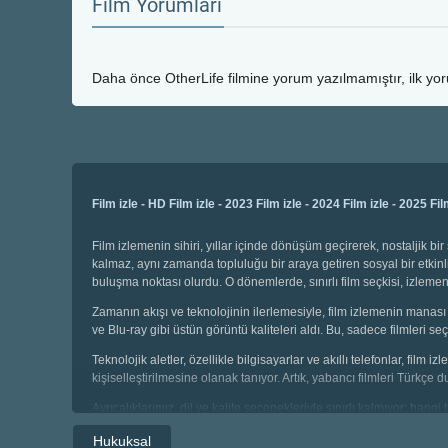
Film Yorumları
Daha önce
OtherLife
filmine yorum yazılmamıştır, ilk yo
Film izle
-
HD Film izle
-
2023 Film izle
-
2024 Film izle
-
2025 Fil
Film izlemenin sihiri, yıllar içinde dönüşüm geçirerek, nostaljik 
kalmaz, aynı zamanda topluluğu bir araya getiren sosyal bir etkinli
buluşma noktası olurdu. O dönemlerde, sınırlı film seçkisi, izl
Zamanın akışı ve teknolojinin ilerlemesiyle, film izlemenin manası 
ve Blu-ray gibi üstün görüntü kaliteleri aldı. Bu, sadece filmleri
Teknolojik aletler, özellikle bilgisayarlar ve akıllı telefonlar, film
kişiselleştirilmesine olanak tanıyor. Artık, yabancı filmleri Türkçe 
Ayrıcalıklarımız, dil ve kalite seçenekleriyle sınırlı kalmıyor; hang
seçebiliyor, geniş kategoriler arasında gezinebiliyoruz. Çocuklar i
Hukuksal
sahibiz.