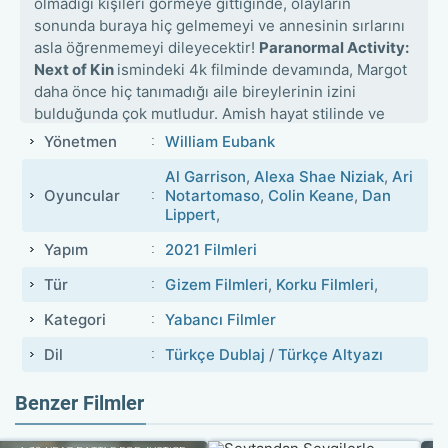
olmadığı kişileri görmeye gittiğinde, olayların
sonunda buraya hiç gelmemeyi ve annesinin sırlarını
asla öğrenmemeyi dileyecektir!
Paranormal Activity:
Next of Kin
ismindeki 4k filminde devamında, Margot
daha önce hiç tanımadığı aile bireylerinin izini
bulduğunda çok mutludur. Amish hayat stilinde ve
dini görüşünde yaşayan bu aile önceleri Margot ve
Yönetmen
William Eubank
iki arkadaşına çok masumane gelir. Teknolojiden
Al Garrison
,
Alexa Shae Niziak
,
Ari
uzak olarak ıssız bir bölgede yaşayan aile kendilerine
Oyuncular
Notartomaso
,
Colin Keane
,
Dan
dine ve çalışmaya adamışlardır. Margot için bu
Lippert
,
oldukça farklı bir hayattır ve giderek bu aileyi daha
çok tanımayı istemektedir. Fakat Margot buraya
Yapım
2021 Filmleri
sadece akrabalarını tanımaya değil annesinin sırlarını
Tür
Gizem Filmleri
,
Korku Filmleri
,
da öğrenmeye gelmiştir ve bu yüzden de dostları ile
birlikte araştırmalarına da hemen başlamıştır. Margot
Kategori
Yabancı Filmler
araştırmalarında çok derine inmeden ilk etapta
Dil
Türkçe Dublaj
/
Türkçe Altyazı
annesinin mektuplarını bulur. Kime yazıldığı meçhul
olan bu mektuplarda annesi yani Sarah birinden
kaçmaktan bahsetmektedir. Margot’ın ise bu durum
Benzer Filmler
hiç hoşuna gitmemiştir ancak oradan hemen
ayrılması gerektiğinin de işareti olduğunu anlamıştır.