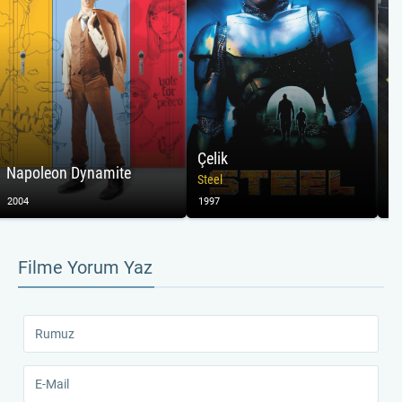
Çelik
Te
Napoleon Dynamite
Steel
Fr
2004
1997
20
Filme Yorum Yaz