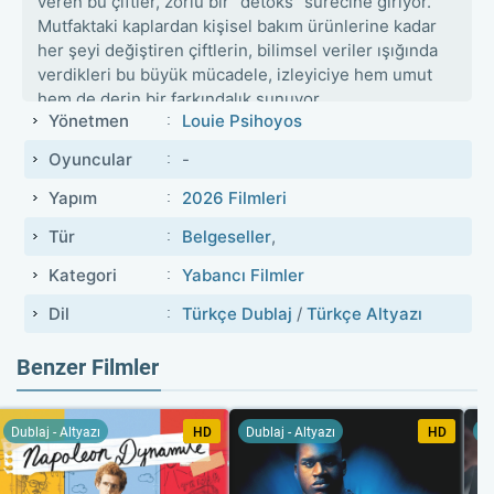
veren bu çiftler, zorlu bir "detoks" sürecine giriyor.
Mutfaktaki kaplardan kişisel bakım ürünlerine kadar
her şeyi değiştiren çiftlerin, bilimsel veriler ışığında
verdikleri bu büyük mücadele, izleyiciye hem umut
hem de derin bir farkındalık sunuyor.
Yönetmen
Louie Psihoyos
Oyuncular
-
Yapım
2026 Filmleri
Tür
Belgeseller
,
Kategori
Yabancı Filmler
Dil
Türkçe Dublaj
/
Türkçe Altyazı
Benzer Filmler
Dublaj - Altyazı
HD
Dublaj - Altyazı
HD
Du