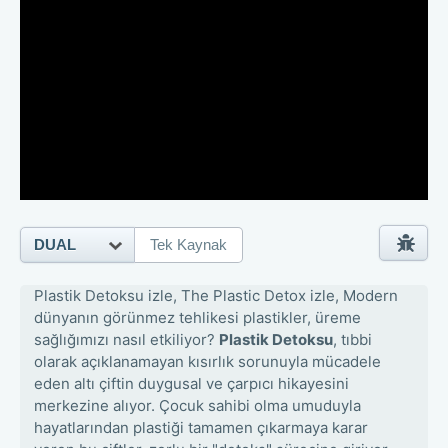
DUAL
Tek Kaynak
Plastik Detoksu izle, The Plastic Detox izle, Modern
dünyanın görünmez tehlikesi plastikler, üreme
sağlığımızı nasıl etkiliyor?
Plastik Detoksu
, tıbbi
olarak açıklanamayan kısırlık sorunuyla mücadele
eden altı çiftin duygusal ve çarpıcı hikayesini
merkezine alıyor. Çocuk sahibi olma umuduyla
hayatlarından plastiği tamamen çıkarmaya karar