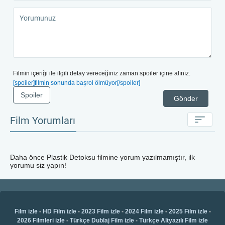
Filmin içeriği ile ilgili detay vereceğiniz zaman spoiler içine alınız.
[spoiler]filmin sonunda başrol ölmüyor[/spoiler]
Spoiler
Gönder
Film Yorumları
Daha önce
Plastik Detoksu
filmine yorum yazılmamıştır, ilk
yorumu siz yapın!
Film izle
-
HD Film izle
-
2023 Film izle
-
2024 Film izle
-
2025 Film izle
-
2026 Filmleri izle
-
Türkçe Dublaj Film izle
-
Türkçe Altyazılı Film izle