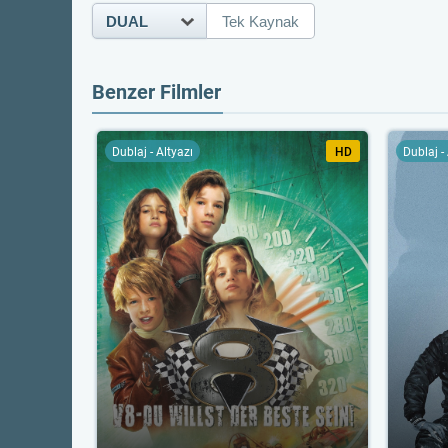
DUAL
Tek Kaynak
Benzer Filmler
Dublaj - Altyazı
HD
Dublaj -