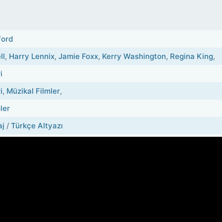
ford
ll
,
Harry Lennix
,
Jamie Foxx
,
Kerry Washington
,
Regina King
,
i
i
,
Müzikal Filmler
,
ler
aj
/
Türkçe Altyazı