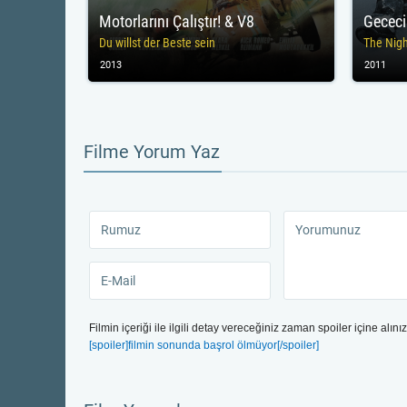
Motorlarını Çalıştır! & V8
Gececi
Du willst der Beste sein
The Nigh
2013
2011
Filme Yorum Yaz
Filmin içeriği ile ilgili detay vereceğiniz zaman spoiler içine alınız
[spoiler]filmin sonunda başrol ölmüyor[/spoiler]