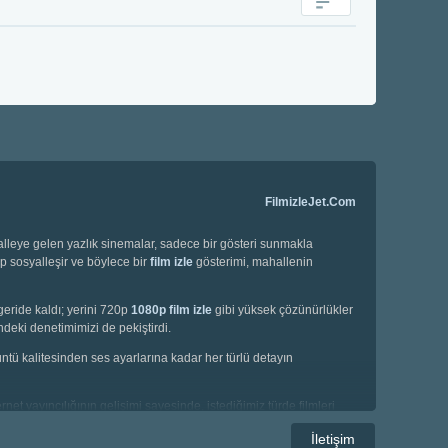
FilmizleJet.Com
halleye gelen yazlık sinemalar, sadece bir gösteri sunmakla
ip sosyalleşir ve böylece bir
film izle
gösterimi, mahallenin
geride kaldı; yerini 720p
1080p film izle
gibi yüksek çözünürlükler
deki denetimimizi de pekiştirdi.
örüntü kalitesinden ses ayarlarına kadar her türlü detayın
net yayıncılığının gelişimi sayesinde, istediğimiz türde filmleri
e korku filmleri gibi geniş bir yelpazede seçim yapma imkanına
İletişim