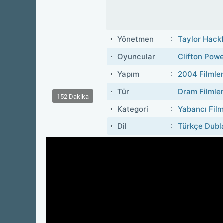
Yönetmen
Taylor Hack
Oyuncular
Clifton Powe
Yapım
2004 Filmler
Tür
Dram Filmler
152 Dakika
Kategori
Yabancı Film
Dil
Türkçe Dubl