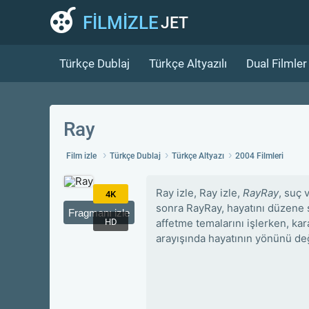
FİLMİZLE
JET
Türkçe Dublaj
Türkçe Altyazılı
Dual Filmler
Ray
Film izle
Türkçe Dublaj
Türkçe Altyazı
2004 Filmleri
Ray izle, Ray izle,
RayRay
, suç 
4K
sonra RayRay, hayatını düzene s
Fragmanı izle
HD
affetme temalarını işlerken, ka
arayışında hayatının yönünü değ