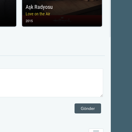
Aşk Radyosu
Love on the Air
2015
Gönder