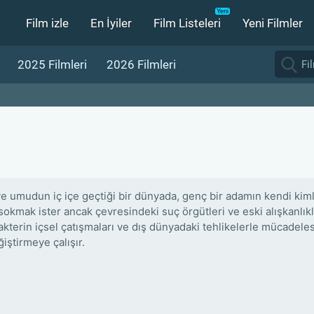
Film izle
En İyiler
Film Listeleri
Yeni Filmler
2025 Filmleri
2026 Filmleri
ve umudun iç içe geçtiği bir dünyada, genç bir adamın kendi kimli
okmak ister ancak çevresindeki suç örgütleri ve eski alışkanlıkl
rakterin içsel çatışmaları ve dış dünyadaki tehlikelerle mücadel
iştirmeye çalışır.