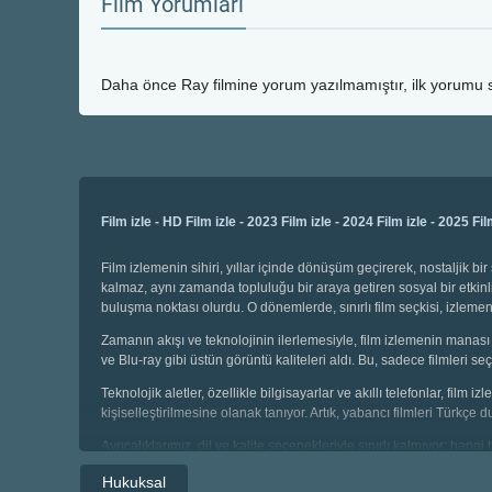
Film Yorumları
Daha önce
Ray
filmine yorum yazılmamıştır, ilk yorumu s
Film izle
-
HD Film izle
-
2023 Film izle
-
2024 Film izle
-
2025 Fil
Film izlemenin sihiri, yıllar içinde dönüşüm geçirerek, nostaljik 
kalmaz, aynı zamanda topluluğu bir araya getiren sosyal bir etkinli
buluşma noktası olurdu. O dönemlerde, sınırlı film seçkisi, izl
Zamanın akışı ve teknolojinin ilerlemesiyle, film izlemenin manası 
ve Blu-ray gibi üstün görüntü kaliteleri aldı. Bu, sadece filmleri
Teknolojik aletler, özellikle bilgisayarlar ve akıllı telefonlar, film
kişiselleştirilmesine olanak tanıyor. Artık, yabancı filmleri Türkçe 
Ayrıcalıklarımız, dil ve kalite seçenekleriyle sınırlı kalmıyor; hang
seçebiliyor, geniş kategoriler arasında gezinebiliyoruz. Çocuklar i
Hukuksal
sahibiz.