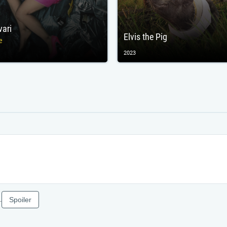
ari
Elvis the Pig
e
2023
Spoiler
.