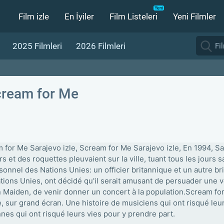
Film izle
En İyiler
Film Listeleri
Yeni Filmler
2025 Filmleri
2026 Filmleri
ream for Me
 for Me Sarajevo izle, Scream for Me Sarajevo izle, En 1994, Sar
rs et des roquettes pleuvaient sur la ville, tuant tous les jour
sonnel des Nations Unies: un officier britannique et un autre bri
tions Unies, ont décidé qu'il serait amusant de persuader une v
n Maiden, de venir donner un concert à la population.Scream for
ie, sur grand écran. Une histoire de musiciens qui ont risqué leu
nes qui ont risqué leurs vies pour y prendre part.