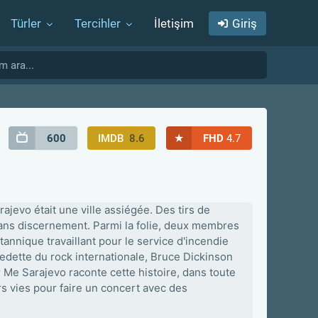
Türler
Tercihler
İletişim
Giriş
★
600
IMDB
8.6
FHD
4.7
ajevo était une ville assiégée. Des tirs de
s sans discernement. Parmi la folie, deux membres
tannique travaillant pour le service d'incendie
edette du rock internationale, Bruce Dickinson
 Me Sarajevo raconte cette histoire, dans toute
rs vies pour faire un concert avec des