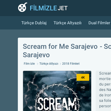
FİLMİZLE
JET
Türkçe Dublaj
Türkçe Altyazılı
Dual Filmler
Scream for Me Sarajevo
Sc
Sarajevo
Film izle
Türkçe Altyazı
2018 Filmleri
Scream
4K
mortie
du per
HD
des Na
de Iro
sa fol
person