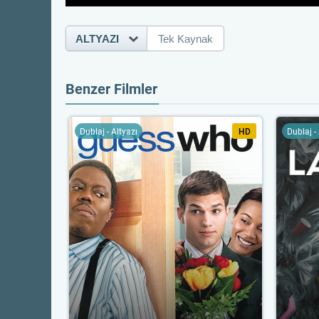
ALTYAZI
Tek Kaynak
Benzer Filmler
Dublaj - Altyazı
HD
Dublaj -