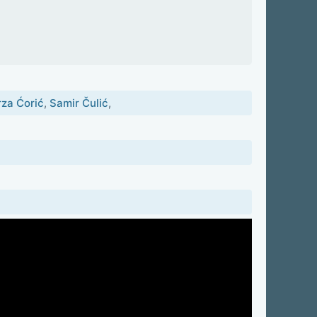
rza Ćorić
,
Samir Čulić
,