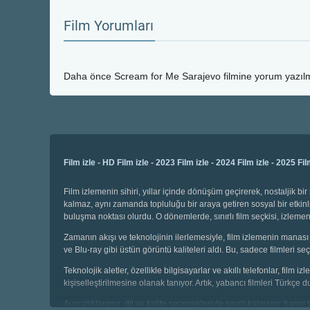
Film Yorumları
Daha önce
Scream for Me Sarajevo
filmine yorum yazılm
Film izle
-
HD Film izle
-
2023 Film izle
-
2024 Film izle
-
2025 Fil
Film izlemenin sihiri, yıllar içinde dönüşüm geçirerek, nostaljik 
kalmaz, aynı zamanda topluluğu bir araya getiren sosyal bir etkinli
buluşma noktası olurdu. O dönemlerde, sınırlı film seçkisi, izl
Zamanın akışı ve teknolojinin ilerlemesiyle, film izlemenin manası 
ve Blu-ray gibi üstün görüntü kaliteleri aldı. Bu, sadece filmleri
Teknolojik aletler, özellikle bilgisayarlar ve akıllı telefonlar, film
kişiselleştirilmesine olanak tanıyor. Artık, yabancı filmleri Türkçe 
Ayrıcalıklarımız, dil ve kalite seçenekleriyle sınırlı kalmıyor; hang