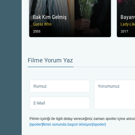
Bak Kim Gelmiş
Bayanv
Guess Who
Lady-Lik
2005
2017
Filme Yorum Yaz
Filmin içeriği ile ilgili detay vereceğiniz zaman spoiler içine alınız
[spoiler]filmin sonunda başrol ölmüyor[/spoiler]