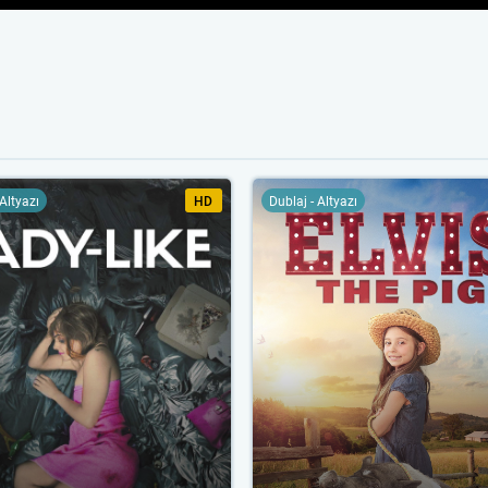
 Altyazı
HD
Dublaj - Altyazı