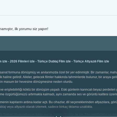
amıştır, ilk yorumu siz yapın!
m izle
-
2026 Filmleri izle
-
Türkçe Dublaj Film izle
-
Türkçe Altyazılı Film izle
bir sanat formuna dönüşmüş ve anılarımızda özel bir yer edinmiştir. Bir zamanlar, ma
k haline gelirdi. Aileler, gelecek filmler hakkında tahminlerde bulunur, bir araya gel
emenin masum bir hevesine dönüşmesine neden olurdu.
ve erişilebilirliği köklü bir dönüşüm yaşadı. Eski günlerin karıncalı beyaz perdeleri 
 seçme özgürlüğümüzü artırmakla kalmadı, aynı zamanda ses ve görüntü kalitesi üzerin
 izlemenin kapılarını ardına kadar açtı. Bu cihazlar, dil seçeneklerinden altyazılara, g
dublaj veya altyazılı olarak izlemek, sadece birkaç tıklama uzaklıkta.
i tür filmleri izleyeceğimize karar verme özgürlüğümüz de var. Film sektörünün ve inter