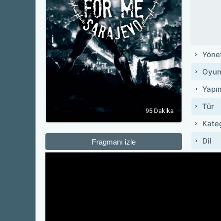
Yöne
Oyun
Yapı
Tür
95 Dakika
Kate
Dil
Fragmanı izle