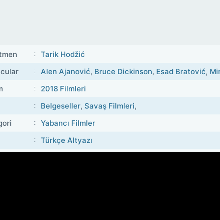
tmen
Tarik Hodžić
cular
Alen Ajanović
,
Bruce Dickinson
,
Esad Bratović
,
Mi
m
2018 Filmleri
Belgeseller
,
Savaş Filmleri
,
gori
Yabancı Filmler
Türkçe Altyazı