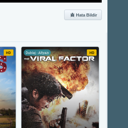
Hata Bildir
HD
Dublaj - Altyazı
HD