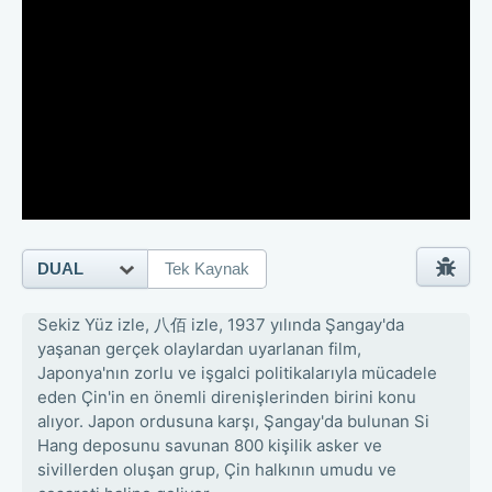
DUAL
Tek Kaynak
Sekiz Yüz izle, 八佰 izle, 1937 yılında Şangay'da
yaşanan gerçek olaylardan uyarlanan film,
Japonya'nın zorlu ve işgalci politikalarıyla mücadele
eden Çin'in en önemli direnişlerinden birini konu
alıyor. Japon ordusuna karşı, Şangay'da bulunan Si
Hang deposunu savunan 800 kişilik asker ve
sivillerden oluşan grup, Çin halkının umudu ve