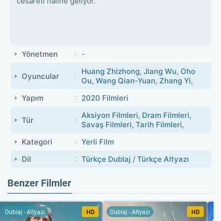
cesareti haline geliyor.
Yönetmen
-
Huang Zhizhong
,
Jiang Wu
,
Oho
Oyuncular
Ou
,
Wang Qian-Yuan
,
Zhang Yi
,
Yapım
2020 Filmleri
Aksiyon Filmleri
,
Dram Filmleri
,
Tür
Savaş Filmleri
,
Tarih Filmleri
,
Kategori
Yerli Film
Dil
Türkçe Dublaj
/
Türkçe Altyazı
Benzer Filmler
Dublaj - Altyazı
HD
Dublaj - Altyazı
HD
Du