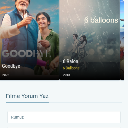
6 Balon
Pe
Goodbye
6 Balloons
Cu
2022
2018
20
Filme Yorum Yaz