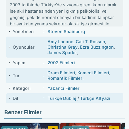
2003 tarihinde Türkiye’de vizyona giren, konu olarak
ise akıl hastanesinden yeni çıkmış psikolojisi ve
geçmişi pek de normal olmayan bir kadının talepkar
bir avukatın yanına sekreter olarak işe girmesi ile
işveren çalışan ilişkisinin kısa süre içinde cinsel ve
Yönetmen
Steven Shainberg
sapkın bir ilişkiye dönüşüşünün işlendiği
Secretary
Amy Locane
,
Cali T. Rossen
,
filmini sitemizde Türkçe Dublajlı ve 4k formatta
Oyuncular
Christina Gray
,
Ezra Buzzington
,
Sekreter
ismi ile de izleyebileceksiniz.
James Spader
,
Yakın zamanda bir akıl hastanesinden kendini
yaralama nedeniyle serbest bırakılan duygusal olarak
Yapım
2002 Filmleri
kırılgan bir kadın olan Lee Holloway’in aslında erkek
Dram Filmleri
,
Komedi Filmleri
,
arkadaşı Peter ile sıradan bir ilişkisi vardır. Tabii
Tür
Romantik Filmler
,
bununla aynı doğrultuda ilerleyen bir de sıradan
cinsel hayatları. Genç ve sorunlu kahramanımız
Kategori
Yabancı Filmler
Lee’nin işe girmek için sekreterlik becerileri
Dil
Türkçe Dublaj
/
Türkçe Altyazı
kazanması gerekir bu sebeple de bu eğitimi veren
bir okula gider. Gerçekte kim olduğu konusunda
Benzer Filmler
hiçbir fikri olmayan alkolik bir babası ve bağımlı bir
annesi vardır. Hangi işkence görmüş bir ruh,
gerçekten başarılı olabileceği bir şey bulmak