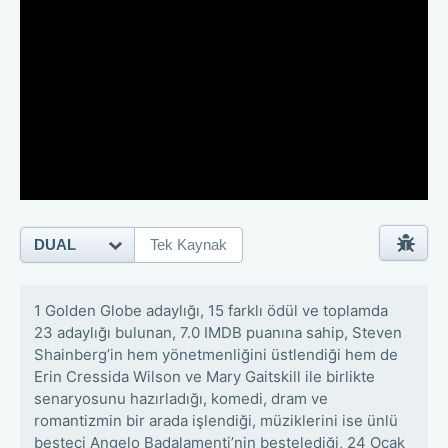
DUAL
Tek Kaynak
1 Golden Globe adaylığı, 15 farklı ödül ve toplamda
23 adaylığı bulunan, 7.0 IMDB puanına sahip, Steven
Shainberg’in hem yönetmenliğini üstlendiği hem de
Erin Cressida Wilson ve Mary Gaitskill ile birlikte
senaryosunu hazırladığı, komedi, dram ve
romantizmin bir arada işlendiği, müziklerini ise ünlü
besteci Angelo Badalamenti’nin bestelediği, 24 Ocak