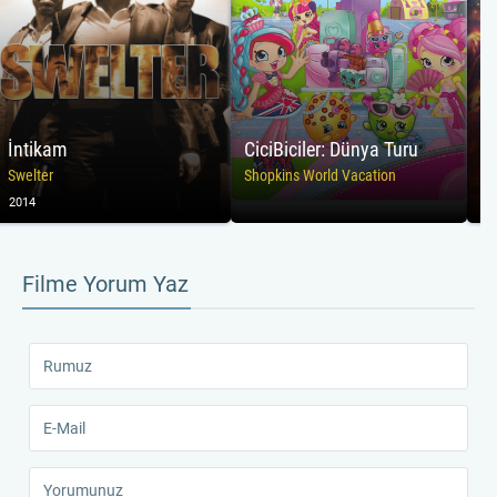
İntikam
CiciBiciler: Dünya Turu
Swelter
Shopkins World Vacation
2014
20
Filme Yorum Yaz