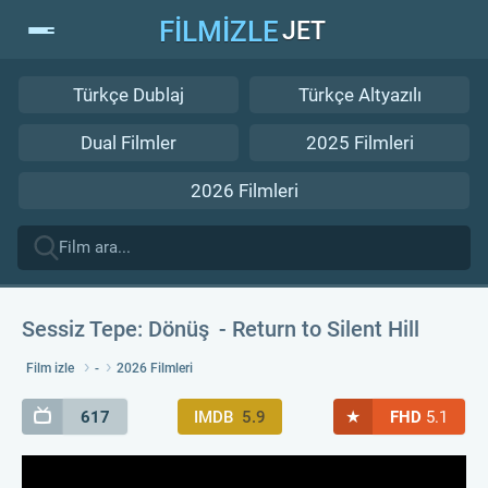
FİLMİZLE
JET
Türkçe Dublaj
Türkçe Altyazılı
Dual Filmler
2025 Filmleri
2026 Filmleri
Sessiz Tepe: Dönüş
Return to Silent Hill
Film izle
-
2026 Filmleri
★
617
IMDB
5.9
FHD
5.1