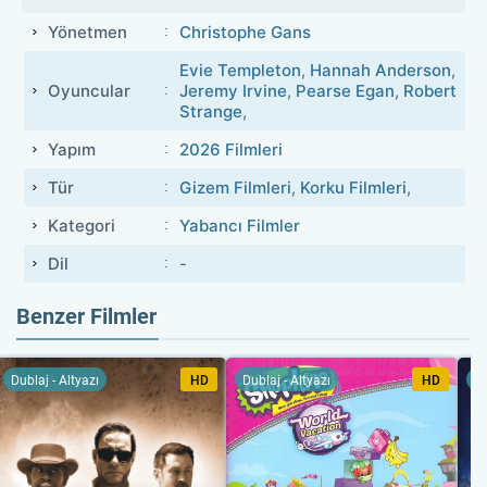
Yönetmen
Christophe Gans
Evie Templeton
,
Hannah Anderson
,
Oyuncular
Jeremy Irvine
,
Pearse Egan
,
Robert
Strange
,
Yapım
2026 Filmleri
Tür
Gizem Filmleri
,
Korku Filmleri
,
Kategori
Yabancı Filmler
Dil
-
Benzer Filmler
Dublaj - Altyazı
HD
Dublaj - Altyazı
HD
Du