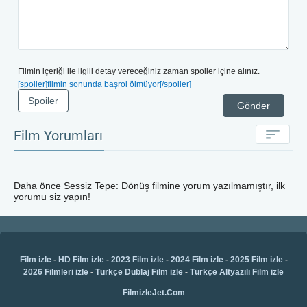
Filmin içeriği ile ilgili detay vereceğiniz zaman spoiler içine alınız.
[spoiler]filmin sonunda başrol ölmüyor[/spoiler]
Spoiler
Gönder
Film Yorumları
Daha önce
Sessiz Tepe: Dönüş
filmine yorum yazılmamıştır, ilk
yorumu siz yapın!
Film izle
-
HD Film izle
-
2023 Film izle
-
2024 Film izle
-
2025 Film izle
-
2026 Filmleri izle
-
Türkçe Dublaj Film izle
-
Türkçe Altyazılı Film izle
FilmizleJet.Com