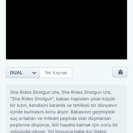
DUAL
Tek Kaynak
She Rides Shotgun izle, She Rides Shotgun izle,
“She Rides Shotgun”, babası hapisten çıkan küçük
bir kızın, kendisini karanlık ve tehlikeli bir dünyanın
içinde bulmasını konu alıyor. Babasının geçmişteki
suç ortakları ve intikam peşinde olan düşmanları
peşlerine düşünce, ikili hayatta kalmak için zorlu bir
yolculuğa çıkıyor. Yol boyunca baba-kız ilişkisi