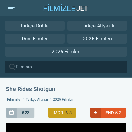
FİLMİZLE
JET
Türkçe Dublaj
Türkçe Altyazılı
Dual Filmler
2025 Filmleri
2026 Filmleri
She Rides Shotgun
Film izle
Türkçe Altyazı
2025 Filmleri
★
623
IMDB
6.3
FHD
5.2