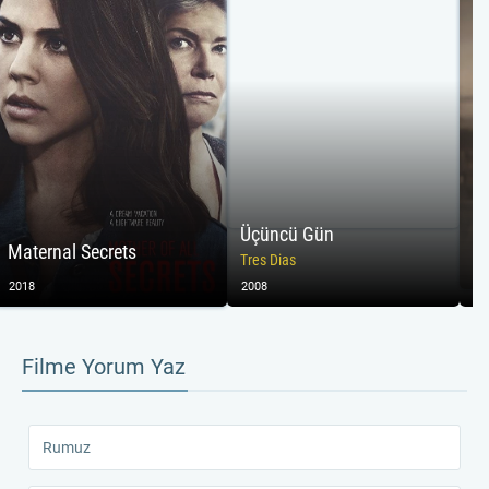
Üçüncü Gün
Maternal Secrets
Se
Tres Dias
2018
2008
20
Filme Yorum Yaz