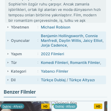
Sophie’nin özgür ruhu çarpışır. Ancak zamanla
işbirlikleri, ortak ilgi alanları ve moda dünyasının hızlı
temposu onları birbirine yakınlaştırır. Film, modern
bir romantizm çerçevesinde, iş, tutku ve aşk
arasındaki dengeyi ele alır.
Yönetmen
Michael Robison
Benjamin Hollingsworth
,
Connie
Oyuncular
Manfredi
,
Daylin Willis
,
Jaicy Elliot
,
Jorja Cadence
,
Yapım
2022 Filmleri
Tür
Komedi Filmleri
,
Romantik Filmler
,
Kategori
Yabancı Filmler
Dil
Türkçe Dublaj
/
Türkçe Altyazı
Benzer Filmler
Dublaj - Altyazı
HD
Dublaj - Altyazı
HD
Du