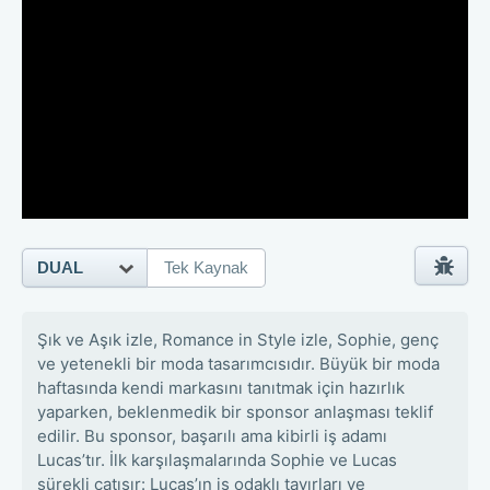
DUAL
Tek Kaynak
Şık ve Aşık izle, Romance in Style izle, Sophie, genç
ve yetenekli bir moda tasarımcısıdır. Büyük bir moda
haftasında kendi markasını tanıtmak için hazırlık
yaparken, beklenmedik bir sponsor anlaşması teklif
edilir. Bu sponsor, başarılı ama kibirli iş adamı
Lucas’tır. İlk karşılaşmalarında Sophie ve Lucas
sürekli çatışır: Lucas’ın iş odaklı tavırları ve