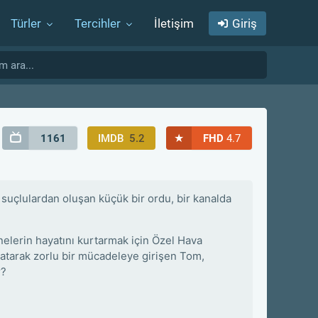
Türler
Tercihler
İletişim
Giriş
★
1161
IMDB
5.2
FHD
4.7
 suçlulardan oluşan küçük bir ordu, bir kanalda
nelerin hayatını kurtarmak için Özel Hava
 atarak zorlu bir mücadeleye girişen Tom,
r?