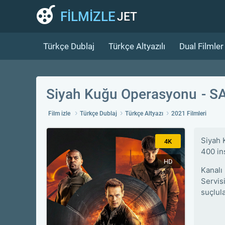
FİLMİZLE
JET
Türkçe Dublaj
Türkçe Altyazılı
Dual Filmler
Siyah Kuğu Operasyonu
SA
Film izle
Türkçe Dublaj
Türkçe Altyazı
2021 Filmleri
Siyah 
4K
400 ins
HD
Kanalı
Servis
suçlul