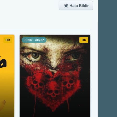
Hata Bildir
HD
Dublaj - Altyazı
HD