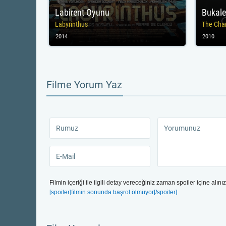
Labirent Oyunu
Bukal
Labyrinthus
The Cha
2014
2010
Filme Yorum Yaz
Filmin içeriği ile ilgili detay vereceğiniz zaman spoiler içine alınız
[spoiler]filmin sonunda başrol ölmüyor[/spoiler]