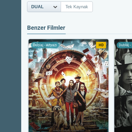
DUAL
Tek Kaynak
Benzer Filmler
Dublaj - Altyazı
HD
Dublaj -