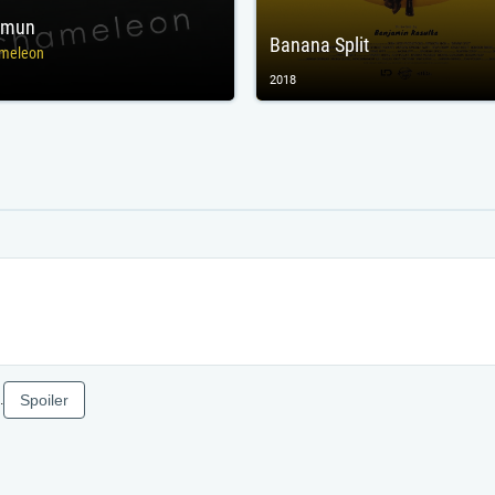
emun
Banana Split
meleon
2018
Spoiler
.