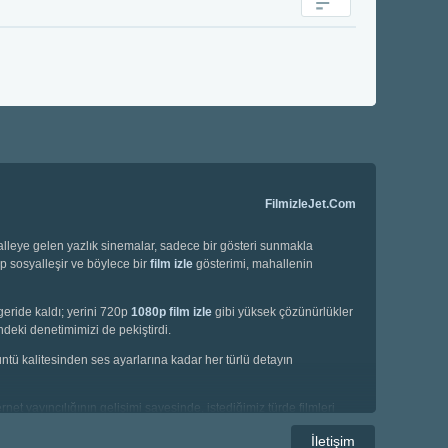
FilmizleJet.Com
halleye gelen yazlık sinemalar, sadece bir gösteri sunmakla
ip sosyalleşir ve böylece bir
film izle
gösterimi, mahallenin
geride kaldı; yerini 720p
1080p film izle
gibi yüksek çözünürlükler
deki denetimimizi de pekiştirdi.
örüntü kalitesinden ses ayarlarına kadar her türlü detayın
net yayıncılığının gelişimi sayesinde, istediğimiz türde filmleri
e korku filmleri gibi geniş bir yelpazede seçim yapma imkanına
İletişim