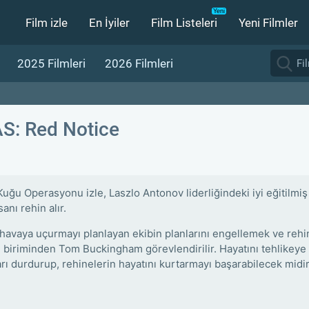
Film izle
En İyiler
Film Listeleri
Yeni Filmler
2025 Filmleri
2026 Filmleri
S: Red Notice
Kuğu Operasyonu izle, Laszlo Antonov liderliğindeki iyi eğitilmiş
anı rehin alır.
 havaya uçurmayı planlayan ekibin planlarını engellemek ve rehi
i biriminden Tom Buckingham görevlendirilir. Hayatını tehlikeye
arı durdurup, rehinelerin hayatını kurtarmayı başarabilecek midi