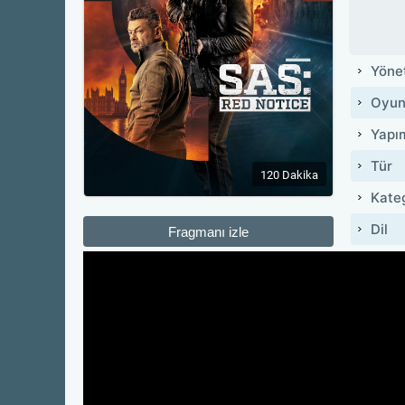
Yöne
Oyun
Yapı
Tür
120 Dakika
Kate
Dil
Fragmanı izle