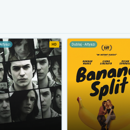
 Altyazı
HD
Dublaj - Altyazı