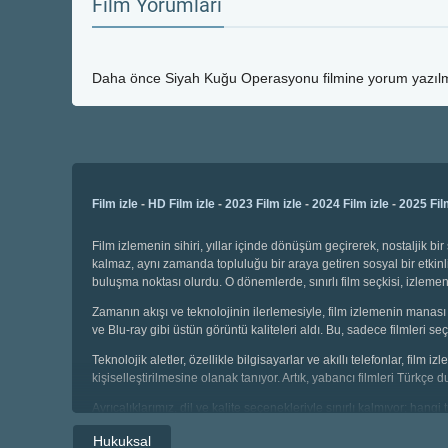
Film Yorumları
Daha önce
Siyah Kuğu Operasyonu
filmine yorum yazılm
Film izle
-
HD Film izle
-
2023 Film izle
-
2024 Film izle
-
2025 Fil
Film izlemenin sihiri, yıllar içinde dönüşüm geçirerek, nostaljik 
kalmaz, aynı zamanda topluluğu bir araya getiren sosyal bir etkinli
buluşma noktası olurdu. O dönemlerde, sınırlı film seçkisi, izl
Zamanın akışı ve teknolojinin ilerlemesiyle, film izlemenin manası 
ve Blu-ray gibi üstün görüntü kaliteleri aldı. Bu, sadece filmleri
Teknolojik aletler, özellikle bilgisayarlar ve akıllı telefonlar, film
kişiselleştirilmesine olanak tanıyor. Artık, yabancı filmleri Türkçe 
Ayrıcalıklarımız, dil ve kalite seçenekleriyle sınırlı kalmıyor; hang
seçebiliyor, geniş kategoriler arasında gezinebiliyoruz. Çocuklar i
Hukuksal
sahibiz.