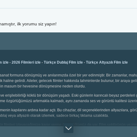
amıştır, ilk yorumu siz yapın!
m izle
-
2026 Filmleri izle
-
Türkçe Dublaj Film izle
-
Türkçe Altyazılı Film izle
bir sanat formuna dönüşmüş ve anılarımızda özel bir yer edinmiştir. Bir zamanlar, ma
k haline gelirdi. Aileler, gelecek filmler hakkında tahminlerde bulunur, bir araya gel
emenin masum bir hevesine dönüşmesine neden olurdu.
ve erişilebilirliği köklü bir dönüşüm yaşadı. Eski günlerin karıncalı beyaz perdeleri 
 seçme özgürlüğümüzü artırmakla kalmadı, aynı zamanda ses ve görüntü kalitesi üzerin
 izlemenin kapılarını ardına kadar açtı. Bu cihazlar, dil seçeneklerinden altyazılara, g
dublaj veya altyazılı olarak izlemek, sadece birkaç tıklama uzaklıkta.
i tür filmleri izleyeceğimize karar verme özgürlüğümüz de var. Film sektörünün ve inter
çin animasyonlar, gençler için aksiyon dolu sahneler, yetişkinler için bilim kurgu v