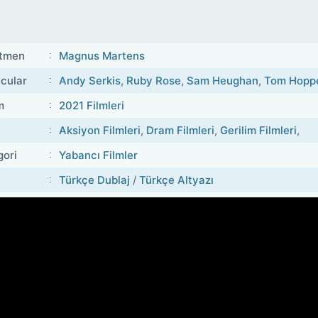
tmen
Magnus Martens
cular
Andy Serkis
,
Ruby Rose
,
Sam Heughan
,
Tom Hopp
m
2021 Filmleri
Aksiyon Filmleri
,
Dram Filmleri
,
Gerilim Filmleri
,
gori
Yabancı Filmler
Türkçe Dublaj
/
Türkçe Altyazı