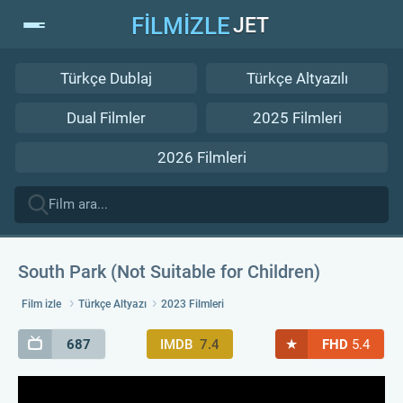
FİLMİZLE
JET
Türkçe Dublaj
Türkçe Altyazılı
Dual Filmler
2025 Filmleri
2026 Filmleri
South Park (Not Suitable for Children)
Film izle
Türkçe Altyazı
2023 Filmleri
★
687
IMDB
7.4
FHD
5.4