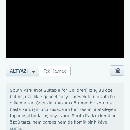
ALTYAZI
Tek Kaynak
South Park (Not Suitable for Children) izle, Bu özel
bölüm, özellikle güncel sosyal meseleleri mizahi bir
dille ele alır. Çocuklar masum görünen bir sorunla
başlarken, işin ucu kasabanın her kesimini etkileyen
toplumsal bir tartışmaya varır. South Park’ın kendine
özgü tarzı, hem çarpıcı hem de komik bir hikâye
sunar.