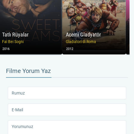
Tatlı Rüyalar
Acemi Gladyatör
Fai Bei Sogni
Gladiatori di Roma
Ma
2016
2012
20
Filme Yorum Yaz