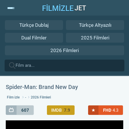
FİLMİZLE
JET
Türkçe Dublaj
Türkçe Altyazılı
Dual Filmler
2025 Filmleri
2026 Filmleri
Spider-Man: Brand New Day
Film izle
-
2026 Filmleri
★
607
IMDB
7.9
FHD
4.3