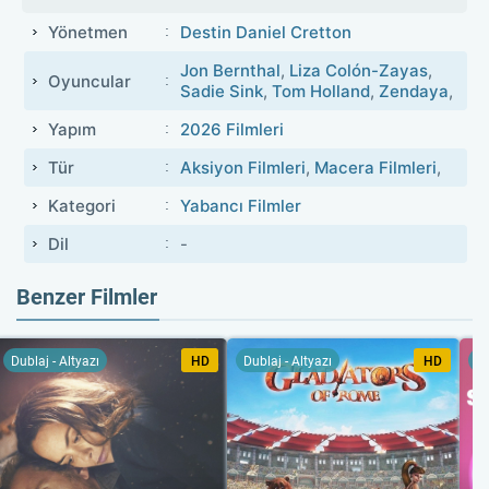
Yönetmen
Destin Daniel Cretton
Jon Bernthal
,
Liza Colón-Zayas
,
Oyuncular
Sadie Sink
,
Tom Holland
,
Zendaya
,
Yapım
2026 Filmleri
Tür
Aksiyon Filmleri
,
Macera Filmleri
,
Kategori
Yabancı Filmler
Dil
-
Benzer Filmler
Dublaj - Altyazı
HD
Dublaj - Altyazı
HD
Du