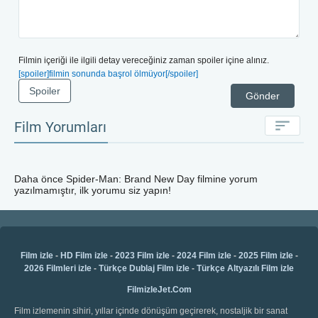
Filmin içeriği ile ilgili detay vereceğiniz zaman spoiler içine alınız.
[spoiler]filmin sonunda başrol ölmüyor[/spoiler]
Spoiler
Gönder
Film Yorumları
Daha önce
Spider-Man: Brand New Day
filmine yorum
yazılmamıştır, ilk yorumu siz yapın!
Film izle
-
HD Film izle
-
2023 Film izle
-
2024 Film izle
-
2025 Film izle
-
2026 Filmleri izle
-
Türkçe Dublaj Film izle
-
Türkçe Altyazılı Film izle
FilmizleJet.Com
Film izlemenin sihiri, yıllar içinde dönüşüm geçirerek, nostaljik bir sanat